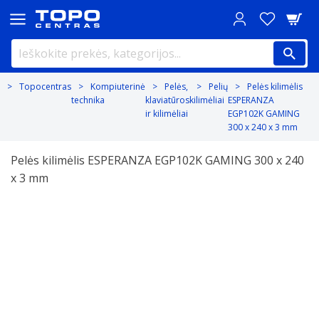
Topocentras
Kompiuterinė
Pelės,
Pelių
Pelės kilimėlis
technika
klaviatūros
kilimėliai
ESPERANZA
ir kilimėliai
EGP102K GAMING
300 x 240 x 3 mm
Pelės kilimėlis ESPERANZA EGP102K GAMING 300 x 240
x 3 mm