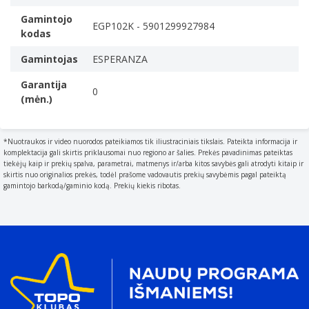
The material from which a thing is or can be made e.g.
wood
Gamintojo
EGP102K - 5901299927984
kodas
Guma
Žaidimo pelės padėkliukas
Gamintojas
ESPERANZA
Atrama riešui
Garantija
A padded cushion placed in front of a computer
0
(mėn.)
keyboard to rest your wrists on when typing.
Neslidus pagrindas
Produkto spalva
*Nuotraukos ir video nuorodos pateikiamos tik iliustraciniais tikslais. Pateikta informacija ir
komplektacija gali skirtis priklausomai nuo regiono ar šalies. Prekės pavadinimas pateiktas
The colour e.g. red
tiekėjų kaip ir prekių spalva, parametrai, matmenys ir/arba kitos savybės gali atrodyti kitaip ir
Juoda
skirtis nuo originalios prekės, todėl prašome vadovautis prekių savybėmis pagal pateiktą
gamintojo barkodą/gaminio kodą. Prekių kiekis ribotas.
Patogus dizainas
Svoris ir matmenys
Plotis
The measurement or extent of something from side to
side.
300 mm
Ilgis