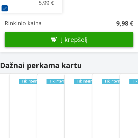
5,99 €
Keyboard
Wrist
Rest
9,98 €
Rinkinio kaina
Į krepšelį
Dažnai perkama kartu
Tik internetu
Tik internetu
Tik internetu
Tik internetu
Tik