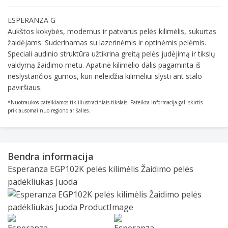
of
ESPERANZA G
25
Aukštos kokybės, modernus ir patvarus pelės kilimėlis, sukurtas
žaidėjams. Suderinamas su lazerinėmis ir optinėmis pelėmis.
Speciali audinio struktūra užtikrina greitą pelės judėjimą ir tikslų
valdymą žaidimo metu. Apatinė kilimėlio dalis pagaminta iš
neslystančios gumos, kuri neleidžia kilimėliui slysti ant stalo
paviršiaus.
*Nuotraukos pateikiamos tik iliustraciniais tikslais. Pateikta informacija gali skirtis
priklausomai nuo regiono ar šalies.
Bendra informacija
Esperanza EGP102K pelės kilimėlis Žaidimo pelės
padėkliukas Juoda
Slide 1 of 2