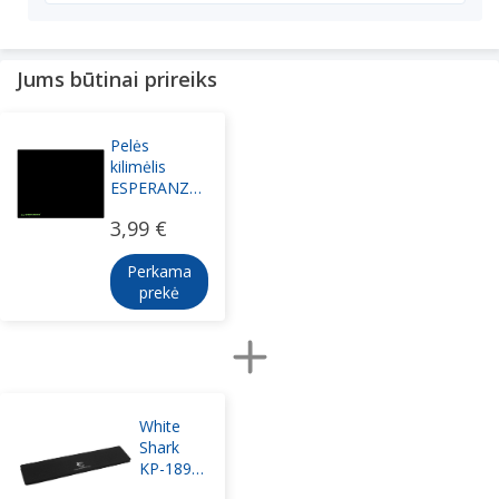
Jums būtinai prireiks
Pelės
kilimėlis
ESPERANZA
EGP102K
3,99 €
GAMING 300
x 240 x 3 mm
Perkama
prekė
White
Shark
KP-1899
Srius