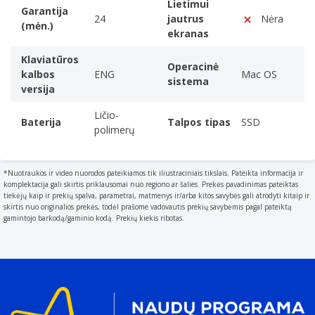
Lietimui
Spalis
Garantija
24
jautrus
Nėra
(mėn.)
Ekranas
ekranas
Ekrano įstrižainė
Trys lustai. Beribės
Klaviatūros
Size of the display for this product
Operacinė
galimybės.
kalbos
ENG
Mac OS
36,1 cm (14.2")
sistema
versija
Ekrano rezoliucija
Ličio-
The number of distinct pixels in each dimension that
Baterija
Talpos tipas
SSD
polimerų
can be displayed. It is usually quoted as width × height
3024 x 1964 pikseliai
Lietimui jautrus ekranas
*Nuotraukos ir video nuorodos pateikiamos tik iliustraciniais tikslais. Pateikta informacija ir
10 branduolių
15 arba 18
18 branduolių
komplektacija gali skirtis priklausomai nuo regiono ar šalies. Prekės pavadinimas pateiktas
A screen of a laptop
CPU
branduolių CPU
CPU
tiekėjų kaip ir prekių spalva, parametrai, matmenys ir/arba kitos savybės gali atrodyti kitaip ir
Skydo tipas
skirtis nuo originalios prekės, todėl prašome vadovautis prekių savybėmis pagal pateiktą
10 branduolių
16 arba 20
32 arba 40
gamintojo barkodą/gaminio kodą. Prekių kiekis ribotas.
„Mini“ šviesos diodas
GPU
branduolių GPU
branduolių GPU
Rodymo technologijos prekinis pavadinimas
„Liquid Retina XDR“
Ekrano spalvų skaičius
14 colių ekranas
14 colių ir 16
14 colių ir 16
1,073 milijardo spalvų
colių ekranai.
colių ekranai.
Ekrano stiklo tipas