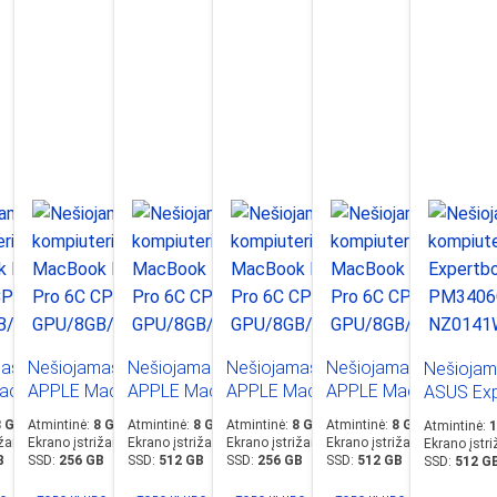
is
as kompiuteris
Nešiojamas kompiuteris
Nešiojamas kompiuteris
Nešiojamas kompiuteris
Nešiojamas kompiuter
Nešiojam
acBook Neo
APPLE MacBook Neo
APPLE MacBook Neo
APPLE MacBook Neo
APPLE MacBook Neo
ASUS Ex
5C
Pro 6C CPU, 5C
13” A18 Pro 6C CPU, 5C
13” A18 Pro 6C CPU, 5C
13” A18 Pro 6C CPU, 5C
13” A18 Pro 6C CPU, 
PM3406
8 GB
Atmintinė
:
8 GB
Atmintinė
:
8 GB
Atmintinė
:
8 GB
Atmintinė
:
8 GB
Atmintinė
:
B/256GB
GPU/8GB/256GB
GPU/8GB/512GB
GPU/8GB/256GB
GPU/8GB/512GB
Ryzen AI
ižainė
cm)
Ekrano įstrižainė
:
13" (~33 cm)
Ekrano įstrižainė
:
13" (~33 cm)
Ekrano įstrižainė
:
13" (~33 cm)
Ekrano įstrižainė
:
13" (~33 cm)
:
13" (~33 
Ekrano įstri
er
SSD/Blush
SSD/Blush
SSD/Indigo
SSD/Indigo
350/16/
B
SSD
:
256 GB
SSD
:
512 GB
SSD
:
256 GB
SSD
:
512 GB
SSD
:
512 G
SSD/W1