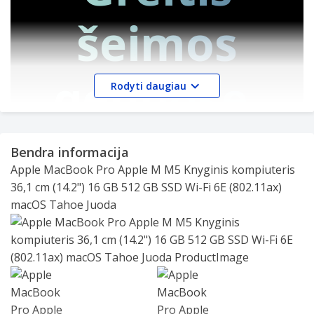
šeimos
genuose.
Rodyti daugiau
Dabar su „M5“, „M5 Pro“
Bendra informacija
Apple MacBook Pro Apple M M5 Knyginis kompiuteris
ir „M5 Max“.
36,1 cm (14.2") 16 GB 512 GB SSD Wi-Fi 6E (802.11ax)
macOS Tahoe Juoda
Slide 1 of 2