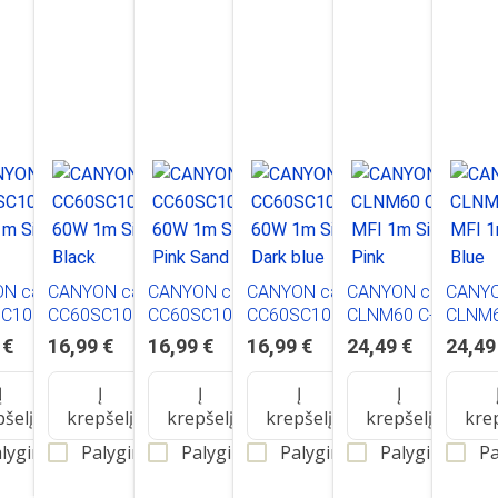
N cable
CANYON cable
CANYON cable
CANYON cable
CANYON cable
CANYO
C10 C-C
CC60SC10 C-C
CC60SC10 C-C
CC60SC10 C-C
CLNM60 C-L 60W
CLNM6
 Silicon
60W 1m Silicon
60W 1m Silicon
60W 1m Silicon
MFI 1m Silicon Pink
MFI 1m
 €
16,99 €
16,99 €
16,99 €
24,49 €
24,49
Black
Pink Sand
Dark blue
Blue
Į
Į
Į
Į
Į
pšelį
krepšelį
krepšelį
krepšelį
krepšelį
kre
lyginti
Palyginti
Palyginti
Palyginti
Palyginti
Pa