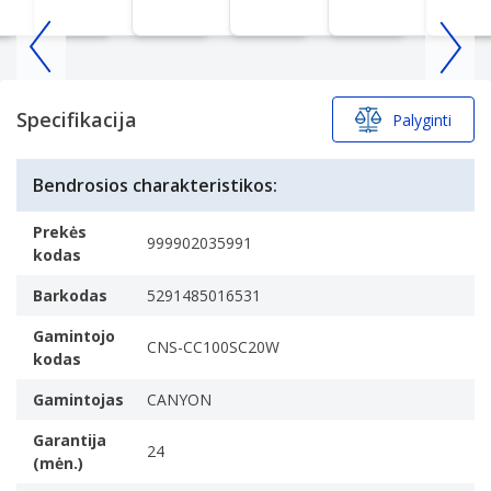
Item
1
of
Specifikacija
Palyginti
25
Bendrosios charakteristikos:
Prekės
999902035991
kodas
Barkodas
5291485016531
Gamintojo
CNS-CC100SC20W
kodas
Gamintojas
CANYON
Garantija
24
(mėn.)