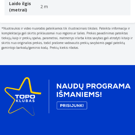
Laido ilgis
2 m
(metrai)
*Nuotraukos ir video nuorodos pateikiamos tik iliustraciniais tikslais. Pateikta informacija ir
komplektacija gali skirtis priklausomai nuo regiono ar šalies. Prekės pavadinimas pateiktas
tiekėjų kaip ir prekių spalva, parametrai, matmenys ir/arba kitos savybės gali atrodyti kitaip ir
skirtis nuo originalios prekės, todėl prašome vadovautis prekių savybėmis pagal pateiktą
gamintojo barkodą/gaminio kodą. Prekių kiekis ribotas.