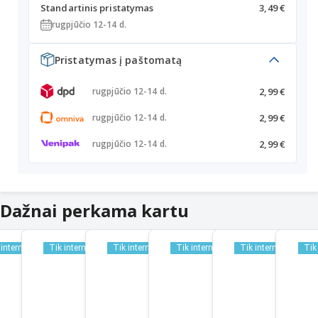
Standartinis pristatymas
3,49 €
rugpjūčio 12-14 d.
Pristatymas į paštomatą
2,99 €
rugpjūčio 12-14 d.
2,99 €
rugpjūčio 12-14 d.
2,99 €
rugpjūčio 12-14 d.
Dažnai perkama kartu
 internetu
Tik internetu
Tik internetu
Tik internetu
Tik internetu
Tik