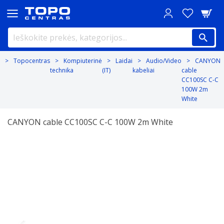
Topocentras
Kompiuterinė
Laidai
Audio/Video
CANYON
technika
(IT)
kabeliai
cable
CC100SC C-C
100W 2m
White
CANYON cable CC100SC C-C 100W 2m White