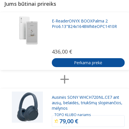
Jums būtinai prireiks
E-ReaderONYX BOOXPalma 2
Pro6.13"824x1648WhiteOPC1410R
436,00 €
Perkama prekė
Ausinės SONY WHCH720NL.CE7 ant
ausų, belaidės, triukšmą slopinančios,
mėlynos
TOPO KLUBO nariams
79,00 €