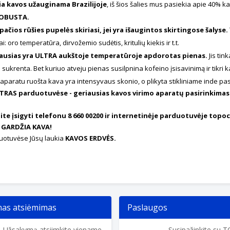
a kavos užauginama Brazilijoje
, iš šios šalies mus pasiekia apie 40% 
OBUSTA.
 pačios rūšies pupelės skiriasi, jei yra išaugintos skirtingose šalyse.
: oro temperatūra, dirvožemio sudėtis, kritulių kiekis ir t.t.
iausias yra ULTRA aukštoje temperatūroje apdorotas pienas.
Jis tin
i sukrenta. Bet kuriuo atveju pienas susilpnina kofeino įsisavinimą ir tikri
aparatu ruošta kava yra intensyvaus skonio, o plikyta stikliniame inde pa
RAS parduotuvėse - geriausias kavos virimo aparatų pasirinkimas. 
ite įsigyti telefonu 8 660 00200 ir internetinėje parduotuvėje topoc
 GARDŽIA KAVA!
otuvėse Jūsų laukia
KAVOS ERDVĖS.
s atsiėmimas
Paslaugos
Užsakymą atsiimkite viename
Susipažinkite su 