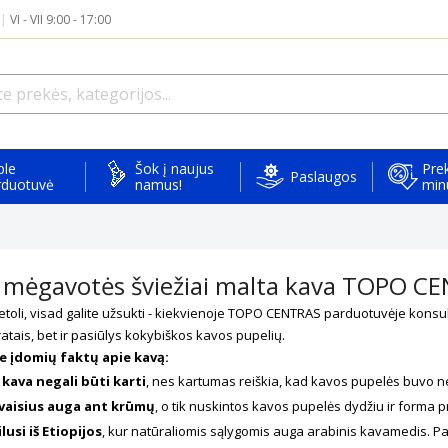
|
VI - VII 9:00 - 17:00
ple
Šok į naujus
Prek
Paslaugos
rduotuvė
namus!
min
u mėgavotės šviežiai malta kava TOPO C
netoli, visad galite užsukti - kiekvienoje TOPO CENTRAS parduotuvėje konsul
atais, bet ir pasiūlys kokybiškos kavos pupelių.
e įdomių faktų apie kavą:
kava negali būti karti
, nes kartumas reiškia, kad kavos pupelės buvo n
 vaisius auga ant krūmų
, o tik nuskintos kavos pupelės dydžiu ir forma 
lusi iš Etiopijos
, kur natūraliomis sąlygomis auga arabinis kavamedis. Pa