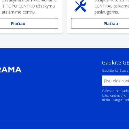
iš TOPO CENTRO užsakymų
CENTRAS teikiam
atsiėmimo centrų.
paslaugomis.
Plačiau
Plačiau
Gaukite G
Gaukite karštas ak
Galėsite bet kada
Užsakant naujienl
tikslu. Daugiau in