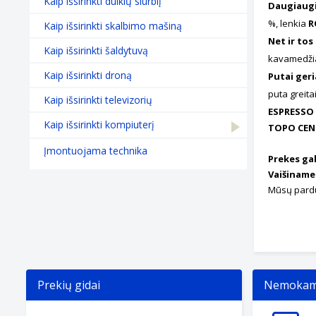
Kaip išsirinkti dulkių siurblį
Daugiaugi
%, lenkia
R
Kaip išsirinkti skalbimo mašiną
Net ir tos
Kaip išsirinkti šaldytuvą
kavamedžiai
Kaip išsirinkti droną
Putai ger
puta greita
Kaip išsirinkti televizorių
ESPRESSO
Kaip išsirinkti kompiuterį
TOPO CENT
Įmontuojama technika
Prekes gal
Vaišiname
Mūsų pardu
Prekių gidai
Nemokama