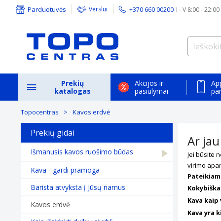
Parduotuvės
Verslui
+370 660 00200
I - V 8:00 - 22:00
Prekių
Akcijos ir
Ap
katalogas
pasiūlymai
pa
Topocentras
Kavos erdvė
Prekių gidai
Ar ja
Išmanusis kavos ruošimo būdas
Jei būsite 
virimo apar
Kava - gardi pramoga
Pateikiam
Barista atvyksta į Jūsų namus
Kokybiška 
Kava kaip
Kavos erdvė
Kava yra ki