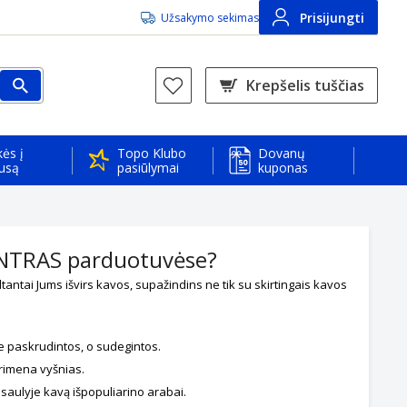
Prisijungti
Užsakymo sekimas
Krepšelis tuščias
ės į
Topo Klubo
Dovanų
usą
pasiūlymai
kuponas
ENTRAS parduotuvėse?
tantai Jums išvirs kavos, supažindins ne tik su skirtingais kavos
e paskrudintos, o sudegintos.
primena vyšnias.
saulyje kavą išpopuliarino arabai.