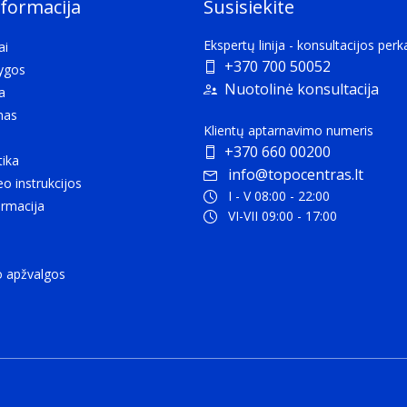
nformacija
Susisiekite
Ekspertų linija - konsultacijos per
ai
+370 700 50052
lygos
Nuotolinė konsultacija
a
mas
Klientų aptarnavimo numeris
+370 660 00200
tika
info@topocentras.lt
eo instrukcijos
I - V 08:00 - 22:00
rmacija
VI-VII 09:00 - 17:00
o apžvalgos