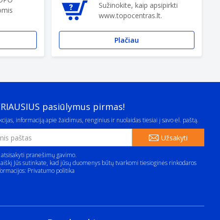
Sužinokite, kaip apsipirkti
omis
www.topocentras.lt.
Plačiau
ERIAUSIUS pasiūlymus pirmas!
cijas, informaciją apie žaidimus, renginius ir nuolaidas tiesiai į savo el. paštą.
Užsakyti
 atsisakyti pranešimų gavimo.
aiškį Jūs sutinkate, kad jūsų duomenys būtų tvarkomi tiesioginės rinkodaros
formacijos:
Privatumo politika