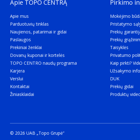
Apie TOPO CENTRĄ
Pirkimo i
Apie mus
Mokėjimo būd
Parduotuvių tinklas
Pristatymo są
Naujienos, patarimai ir gidai
Prekių garantij
Paslaugos
Prekių grąžini
Prekiniai ženklai
Taisyklės
Dovanų kuponai ir kortelės
Privatumo poli
TOPO CENTRO naudų programa
Kaip pirkti? Vid
Karjera
Užsakymo info
Verslui
DUK
Kontaktai
Prekių gidai
Žiniasklaidai
Produktų vide
© 2026 UAB „Topo Grupė“