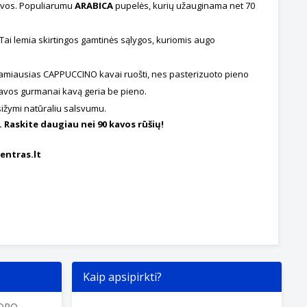
kavos. Populiarumu
ARABICA
pupelės, kurių užauginama net 70
Tai lemia skirtingos gamtinės sąlygos, kuriomis augo
kamiausias CAPPUCCINO kavai ruošti, nes pasterizuoto pieno
 kavos gurmanai kavą geria be pieno.
sižymi natūraliu salsvumu.
Raskite daugiau nei 90 kavos rūšių!
entras.lt
Kaip apsipirkti?
TOPO