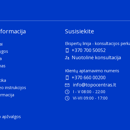
nformacija
Susisiekite
Ekspertų linija - konsultacijos per
ai
+370 700 50052
lygos
Nuotolinė konsultacija
a
mas
Klientų aptarnavimo numeris
+370 660 00200
tika
info@topocentras.lt
eo instrukcijos
I - V 08:00 - 22:00
rmacija
VI-VII 09:00 - 17:00
o apžvalgos