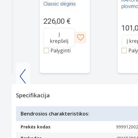
er K
Classic slėginis
plovimo
l
plovimo įrenginys -
3 CLASS
1.950-700.0
220.0
226,00 €
101,
Į
krepšelį
Į kre
Palyginti
Paly
Item
1
Specifikacija
of
25
Bendrosios charakteristikos:
Prekės kodas
99991200