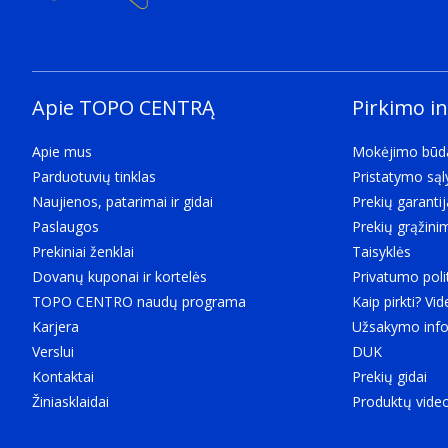
Apie TOPO CENTRĄ
Pirkimo i
Apie mus
Mokėjimo būd
Parduotuvių tinklas
Pristatymo są
Naujienos, patarimai ir gidai
Prekių garantij
Paslaugos
Prekių grąžini
Prekiniai ženklai
Taisyklės
Dovanų kuponai ir kortelės
Privatumo poli
TOPO CENTRO naudų programa
Kaip pirkti? Vid
Karjera
Užsakymo info
Verslui
DUK
Kontaktai
Prekių gidai
Žiniasklaidai
Produktų vide