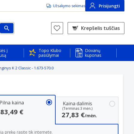
Prisijungti
Užsakymo sekimas
Krepšelis tuščias
ės į
Topo Klubo
Dovanų
usą
pasiūlymai
kuponas
ginys K 2 Classic - 1.673-570.0
Pilna kaina
Kaina dalimis
(Terminas 3 mėn.)
83,49 €
27,83 €
/mėn.
ią prekę rasite tik internete.