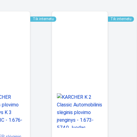
Tik internetu
Tik internetu
R slėginis