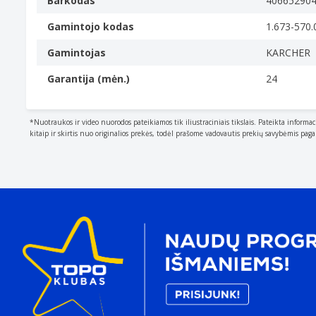
Barkodas
40665290
Gamintojo kodas
1.673-570.
Gamintojas
KARCHER
Garantija (mėn.)
24
*Nuotraukos ir video nuorodos pateikiamos tik iliustraciniais tikslais. Pateikta informac
kitaip ir skirtis nuo originalios prekės, todėl prašome vadovautis prekių savybėmis pag