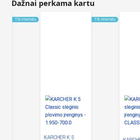
Dažnai perkama kartu
Tik internetu
Tik internetu
o
KARCHER K 5
KARCHE