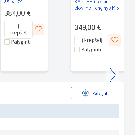
įrenginys
KARCHER slėginis
KARCHER K 5
plovimo įrenginys K 5
384,00 €
1.324-710.0
Premium Smart
Control Flex - 1.324-
Į
349,00 €
732.0
krepšelį
Į krepšelį
Palyginti
Palyginti
Palyginti