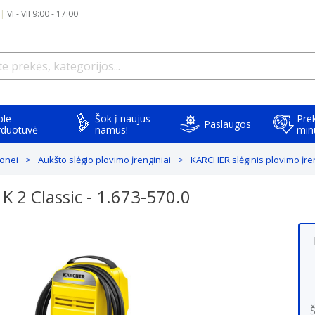
|
VI - VII 9:00 - 17:00
ple
Šok į naujus
Prek
Paslaugos
rduotuvė
namus!
min
monei
Aukšto slėgio plovimo įrenginiai
KARCHER slėginis plovimo įren
K 2 Classic - 1.673-570.0
Š