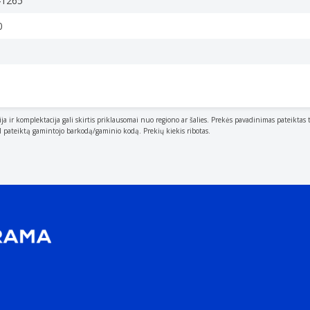
41265
0
ija ir komplektacija gali skirtis priklausomai nuo regiono ar šalies. Prekės pavadinimas pateiktas 
al pateiktą gamintojo barkodą/gaminio kodą. Prekių kiekis ribotas.