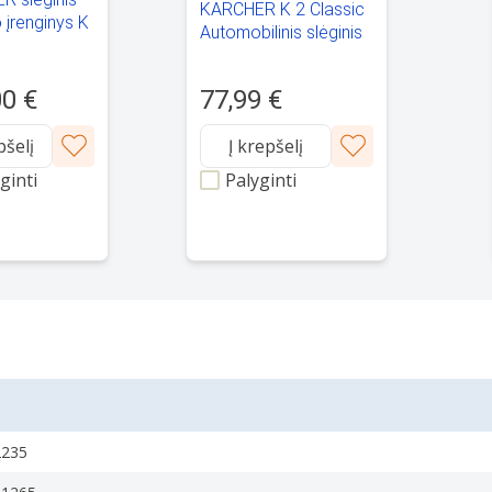
KARCHER K 2 Classic
 įrenginys K
Automobilinis slėginis
IC - 1.676-
plovimo įrenginys -
1.673-574.0 Juodas,
00 €
77,99 €
geltonas
pšelį
Į krepšelį
ginti
Palyginti
2235