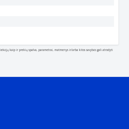
tiekėjų kaip ir prekių spalva, parametrai, matmenys ir/arba kitos savybės gali atrodyti