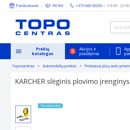
Parduotuvės
Verslui
+370 660 00200
I - V 8:00 - 22:00
Prekių
Akcijos ir
Ap
katalogas
pasiūlymai
pa
Topocentras
Automobilių prekės
Prietaisai jūsų auto prie
KARCHER slėginis plovimo įrenginys 
Previous
Tik internetu