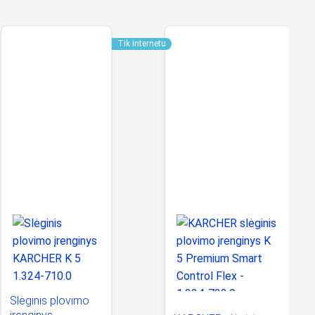
Tik internetu
Tik i
Slėginis plovimo