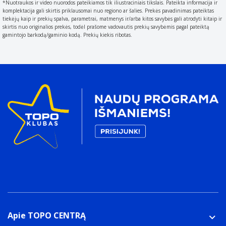
*Nuotraukos ir video nuorodos pateikiamos tik iliustraciniais tikslais. Pateikta informacija ir
30 cm
komplektacija gali skirtis priklausomai nuo regiono ar šalies. Prekės pavadinimas pateiktas
Ekrano tipas
tiekėjų kaip ir prekių spalva, parametrai, matmenys ir/arba kitos savybės gali atrodyti kitaip ir
skirtis nuo originalios prekės, todėl prašome vadovautis prekių savybėmis pagal pateiktą
Type of display (screen) e.g. LCD.
gamintojo barkodą/gaminio kodą. Prekių kiekis ribotas.
LED
Ergonomija
Stovėjimo padėtis
Energijos valdymas
Maitinimo šaltinis
What is providing power for the product e.g. mains
electricity.
Baterija
AC įėjimo įtampa
The voltage of the AC electricity that is inputted into
the product.
120 - 240 V
AC įėjimo dažnis
50/60 Hz
Apie TOPO CENTRĄ
Baterijos įtampa