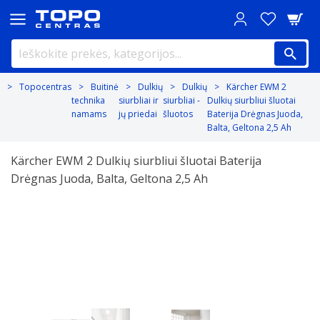
Topocentras
Buitinė
Dulkių
Dulkių
Kärcher EWM 2
technika
siurbliai ir
siurbliai -
Dulkių siurbliui šluotai
namams
jų priedai
šluotos
Baterija Drėgnas Juoda,
Balta, Geltona 2,5 Ah
Kärcher EWM 2 Dulkių siurbliui šluotai Baterija
Drėgnas Juoda, Balta, Geltona 2,5 Ah
Previous