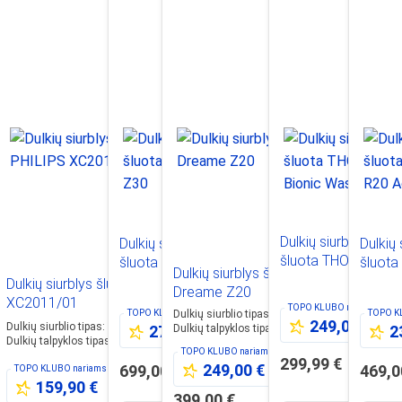
Dulkių siurblys
siurblys
Dulkių siurblys
Dulkių 
šluota THOMAS
a ROBOROCK
šluota Dreame Z30
šluot
Dulkių siurblys šluota
Bionic Washstick
CE COMBO
Aqua
Dulkių siurblys šluota PHILIPS
Dreame Z20
XC2011/01
TOPO KLUBO
nariams
Dulkių siurblio tipas
:
Sauso valymo
KLUBO
nariams
TOPO KLUBO
nariams
TOPO 
249,00 €
Dulkių siurblio tipas
:
Elektrinė šluota
Dulkių talpyklos tipas
:
konteineris
49,00 €
279,00 €
2
Dulkių talpyklos tipas
:
konteineris
TOPO KLUBO
nariams
299,99 €
249,00 €
0 €
699,00 €
469,0
TOPO KLUBO
nariams
159,90 €
399,00 €