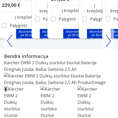
Į
Į
Į
229,00 €
Į krepšelį
pšelį
krepšelį
krepšelį
kre
Į krepšelį
lyginti
Palyginti
Palyginti
Palyginti
Pa
Palyginti
iimkite jau
Atsiimkite jau
Atsiimkite jau
Atsiimkite jau
Atsiimkite jau
Ats
o 30 min.
po 30 min.
po 30 min.
po 30 min.
po 30 min.
p
Item
1
Bendra informacija
of
Kärcher EWM 2 Dulkių siurbliui šluotai Baterija
25
Drėgnas Juoda, Balta, Geltona 2,5 Ah
Slide 1 of 9
❮
❯