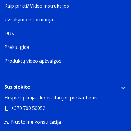
1220 mm
Kaip pirkti? Video instrukcijos
Svoris
Užsakymo informacija
Weight of the product without packaging (net weight).
If possible
DUK
2,4 kg
Pakuotės turinys
Prekių gidai
Pridedami siurblio šepetėliai
Volelis
Produktų video apžvalgos
Baterijos kroviklis
Pastatymo stotis
Susisiekite
Ekspertų linija - konsultacijos perkantiems
+370 700 50052
Nuotolinė konsultacija