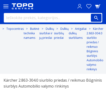
Topocentras
Buitinė
Dulkių
Dulkių
Antgaliai
Kärcher
technika
siurbliai ir
siurblių
dulkių
2.863-304.0
namams
jų priedai
priedai
siurbliams
siurblio
priedas /
reikmuo
Būgninis
siurblys
Automobilio
valymo
rinkinys
Kärcher 2.863-304.0 siurblio priedas / reikmuo Būgninis
siurblys Automobilio valymo rinkinys
Previous