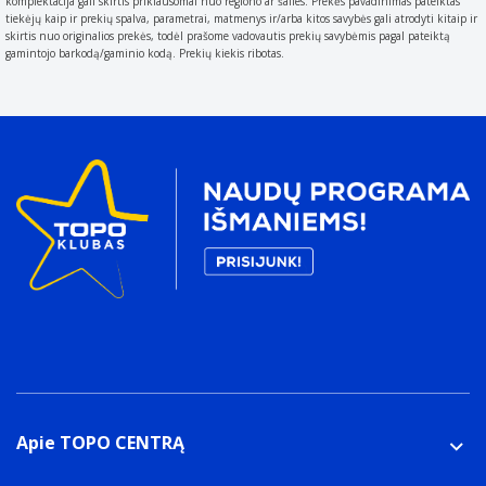
komplektacija gali skirtis priklausomai nuo regiono ar šalies. Prekės pavadinimas pateiktas
Pakuotės duomenys
tiekėjų kaip ir prekių spalva, parametrai, matmenys ir/arba kitos savybės gali atrodyti kitaip ir
Paketo svoris
skirtis nuo originalios prekės, todėl prašome vadovautis prekių savybėmis pagal pateiktą
gamintojo barkodą/gaminio kodą. Prekių kiekis ribotas.
Weight of the packaged product.
900 g
Apie TOPO CENTRĄ