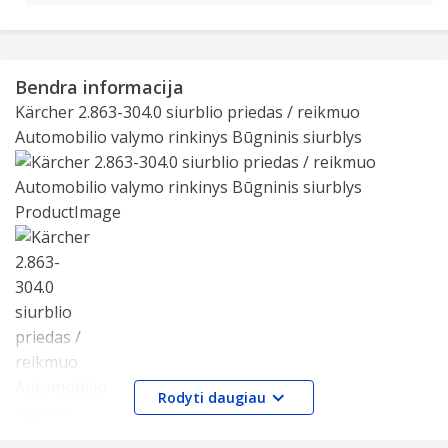
Bendra informacija
Kärcher 2.863-304.0 siurblio priedas / reikmuo
Automobilio valymo rinkinys Būgninis siurblys
Slide 1 of 1
Rodyti daugiau