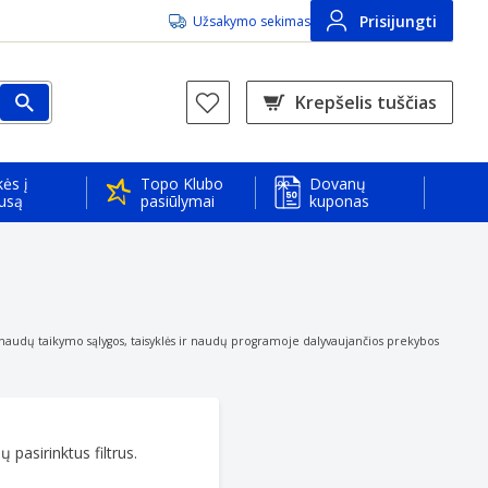
Prisijungti
Užsakymo sekimas
Krepšelis tuščias
ės į
Topo Klubo
Dovanų
usą
pasiūlymai
kuponas
audų taikymo sąlygos, taisyklės ir naudų programoje dalyvaujančios prekybos
 pasirinktus filtrus.