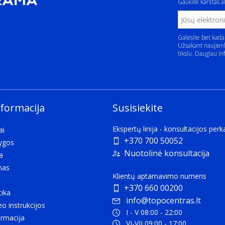
Gaukite karštas ak
Galėsite bet kada
Užsakant naujienl
tikslu. Daugiau in
nformacija
Susisiekite
Ekspertų linija - konsultacijos per
ai
+370 700 50052
lygos
Nuotolinė konsultacija
a
mas
Klientų aptarnavimo numeris
+370 660 00200
tika
info@topocentras.lt
eo instrukcijos
I - V 08:00 - 22:00
rmacija
VI-VII 09:00 - 17:00