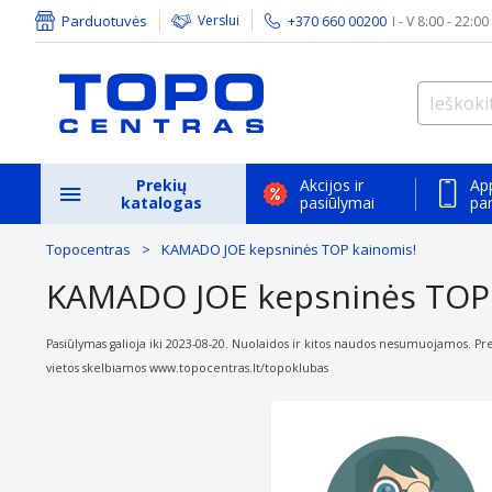
Parduotuvės
Verslui
+370 660 00200
I - V 8:00 - 22:00
Prekių
Akcijos ir
Ap
katalogas
pasiūlymai
pa
Topocentras
KAMADO JOE kepsninės TOP kainomis!
KAMADO JOE kepsninės TOP 
Pasiūlymas galioja iki 2023-08-20. Nuolaidos ir kitos naudos nesumuojamos. Preki
vietos skelbiamos
www.topocentras.lt/topoklubas