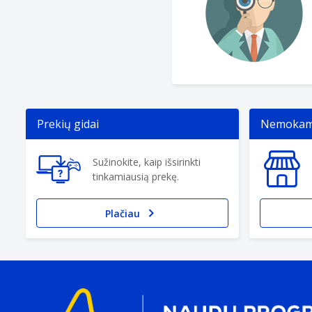
Prekių gidai
Nemokama
Sužinokite, kaip išsirinkti
tinkamiausią prekę.
Plačiau