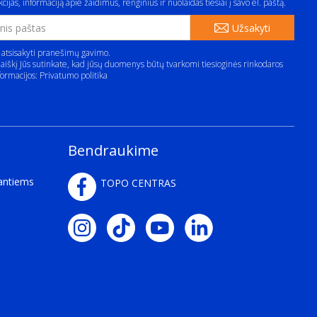
cijas, informaciją apie žaidimus, renginius ir nuolaidas tiesiai į savo el. paštą.
Užsakyti
 atsisakyti pranešimų gavimo.
aiškį Jūs sutinkate, kad jūsų duomenys būtų tvarkomi tiesioginės rinkodaros
formacijos:
Privatumo politika
Bendraukime
kantiems
TOPO CENTRAS