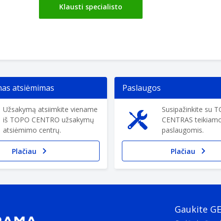
Klausti specialisto
s atsiėmimas
Paslaugos
Užsakymą atsiimkite viename
Susipažinkite su 
iš TOPO CENTRO užsakymų
CENTRAS teikiam
atsiėmimo centrų.
paslaugomis.
Plačiau
Plačiau
Gaukite G