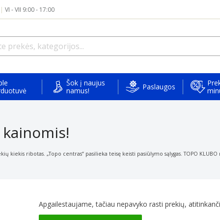
|
VI - VII 9:00 - 17:00
ple
Šok į naujus
Prek
Paslaugos
rduotuvė
namus!
min
kainomis!
ų kiekis ribotas. „Topo centras“ pasilieka teisę keisti
pasiūlymo sąlygas. TOPO KLUBO n
Apgailestaujame, tačiau nepavyko rasti prekių, atitinkančių