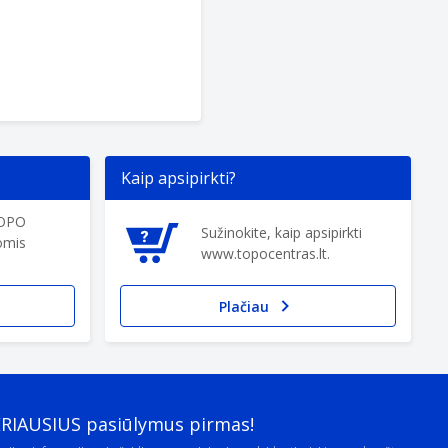
Kaip apsipirkti?
TOPO
Sužinokite, kaip apsipirkti
omis
www.topocentras.lt.
Plačiau
ERIAUSIUS pasiūlymus pirmas!