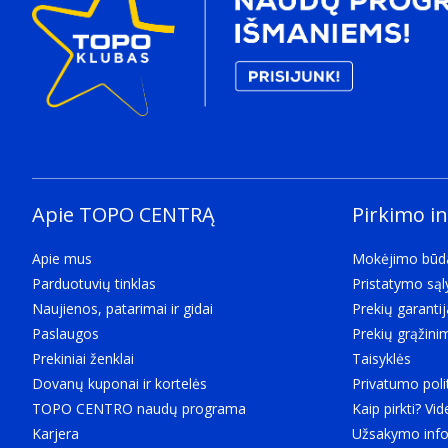
Apie TOPO CENTRĄ
Pirkimo i
Apie mus
Mokėjimo būd
Parduotuvių tinklas
Pristatymo są
Naujienos, patarimai ir gidai
Prekių garantij
Paslaugos
Prekių grąžini
Prekiniai ženklai
Taisyklės
Dovanų kuponai ir kortelės
Privatumo poli
TOPO CENTRO naudų programa
Kaip pirkti? Vid
Karjera
Užsakymo info