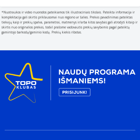
*Nuotraukos ir video nuorodos pateikiamos tik iliustraciniais tikslais. Pateikta informacija ir
komplektacija gali skirtis priklausomai nuo regiono ar šalies. Prekės pavadinimas pateiktas
tiekėjų kaip ir prekių spalva, parametrai, matmenys ir/arba kitos savybės gali atrodyti kitaip ir
skirtis nuo originalios prekės, todėl prašome vadovautis prekių savybėmis pagal pateiktą
gamintojo barkodą/gaminio kodą. Prekių kiekis ribotas.