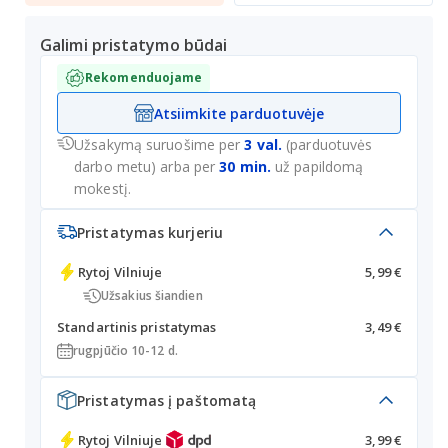
Galimi pristatymo būdai
Rekomenduojame
Atsiimkite parduotuvėje
Užsakymą suruošime per
3 val.
(parduotuvės
darbo metu) arba per
30 min.
už papildomą
mokestį.
Pristatymas kurjeriu
Rytoj
Vilniuje
5,99 €
Užsakius šiandien
Standartinis pristatymas
3,49 €
rugpjūčio 10-12 d.
Pristatymas į paštomatą
Rytoj
Vilniuje
3,99 €