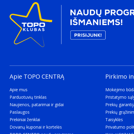
Apie TOPO CENTRĄ
Pirkimo i
Apie mus
Mokėjimo būd
Parduotuvių tinklas
Pristatymo są
Naujienos, patarimai ir gidai
Prekių garantij
Paslaugos
Prekių grąžini
Prekiniai ženklai
Taisyklės
Dovanų kuponai ir kortelės
Privatumo poli