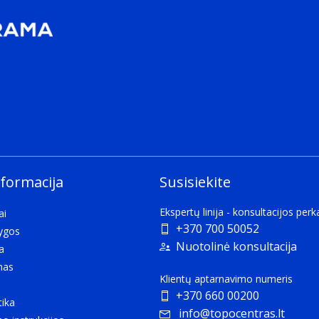
nformacija
Susisiekite
Ekspertų linija - konsultacijos per
ai
+370 700 50052
lygos
Nuotolinė konsultacija
a
mas
Klientų aptarnavimo numeris
+370 660 00200
tika
info@topocentras.lt