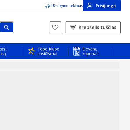
Prisijungti
Užsakymo sekimas
Krepšelis tuščias
ės į
Topo Klubo
Dovanų
usą
pasiūlymai
kuponas