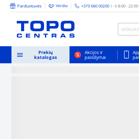
Parduotuvės
Verslui
+370 660 00200
I - V 8:00 - 22:00
Prekių
Akcijos ir
Ap
katalogas
pasiūlymai
pa