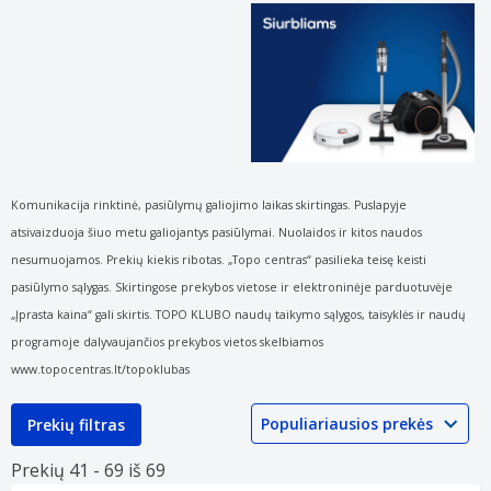
Komunikacija rinktinė, pasiūlymų galiojimo laikas skirtingas. Puslapyje
atsivaizduoja šiuo metu galiojantys pasiūlymai. Nuolaidos ir kitos naudos
nesumuojamos. Prekių kiekis ribotas. „Topo centras“ pasilieka teisę keisti
pasiūlymo sąlygas. Skirtingose prekybos vietose ir elektroninėje parduotuvėje
„Įprasta kaina“ gali skirtis. TOPO KLUBO naudų taikymo sąlygos, taisyklės ir naudų
programoje dalyvaujančios prekybos vietos skelbiamos
www.topocentras.lt/topoklubas
Prekių filtras
Prekių 41 -
69 iš
69