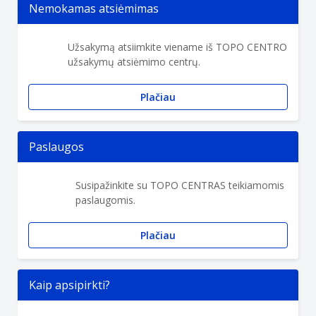
Nemokamas atsiėmimas
Užsakymą atsiimkite viename iš TOPO CENTRO
užsakymų atsiėmimo centrų.
Plačiau
Paslaugos
Susipažinkite su TOPO CENTRAS teikiamomis
paslaugomis.
Plačiau
Kaip apsipirkti?