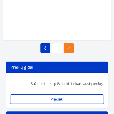
❮
1
2
Prekių gidai
Sužinokite, kaip išsirinkti tinkamiausią prekę.
Plačiau