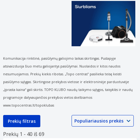
Komunikacija rinktinė, pasiūlymų galiojimo laikas skirtingas. Puslapyje
atsivaizduoja šiuo metu galiojantys pasiūlymai. Nuolaidos ir kitos naudos
nesumuojamos. Prekių kiekis ribotas. „Topo centras“ pasilieka teisę keisti
pasiūlymo sąlygas. Skirtingose prekybos vietose ir elektroninėje parduotuvėje
„Įprasta kaina“ gali skirtis. TOPO KLUBO naudų taikymo sąlygos, taisyklės ir naudų
programoje dalyvaujančios prekybos vietos skelbiamos
www.topocentras.lt/topoklubas
Prekių filtras
Prekių 1 -
40 iš
69