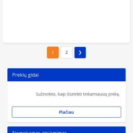
2
1
Prekių gidai
Sužinokite, kaip išsirinkti tinkamiausią prekę.
Plačiau