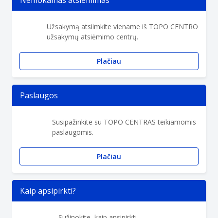
Nemokamas atsiėmimas
Užsakymą atsiimkite viename iš TOPO CENTRO
užsakymų atsiėmimo centrų.
Plačiau
Paslaugos
Susipažinkite su TOPO CENTRAS teikiamomis
paslaugomis.
Plačiau
Kaip apsipirkti?
Sužinokite, kaip apsipirkti