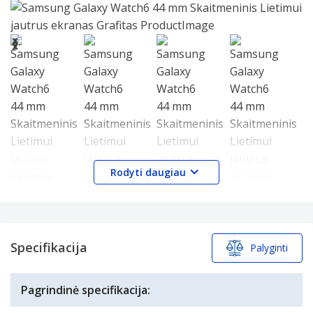
Slide 1 of 6
❮
❯
Rodyti daugiau
Brand:
Samsung
Specifikacijos
Produkto šeima:
Galaxy Watch6
Specifikacija
Palyginti
Specifikacijos
Produkto pavadinimas:
Galaxy Watch6
Prekės kodas:
SM-R940NZKAEUB
Ekranas
Pagrindinė specifikacija:
EAN/UPC kodas:
8806095039398
Spalvotas ekranas