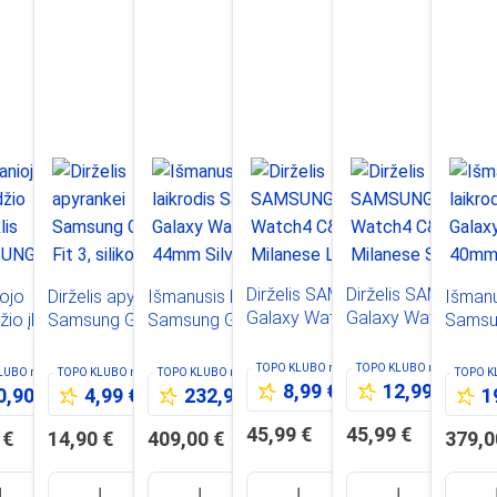
Dirželis SAMSUNG
Dirželis SAMSUNG
ojo
Dirželis apyrankei
Išmanusis laikrodis
Išmanu
Galaxy Watch4
Galaxy Watch4
žio įkroviklis
Samsung Galaxy
Samsung Galaxy
Samsu
C&T, Milanese L,
C&T, Milanese S,
UNG EP-
Fit 3, silikoninis,
Watch 8 44mm
Watch
juodas
sidabrinis
0BBEGWW
oranžinis
Silver
Dark G
TOPO KLUBO
nariams
TOPO KLUBO
nariams
KLUBO
nariams
TOPO KLUBO
nariams
TOPO KLUBO
nariams
TOPO 
8,99 €
12,99 €
0,90 €
4,99 €
232,99 €
1
45,99 €
45,99 €
 €
14,90 €
409,00 €
379,0
Į
Į
Į
Į
Į