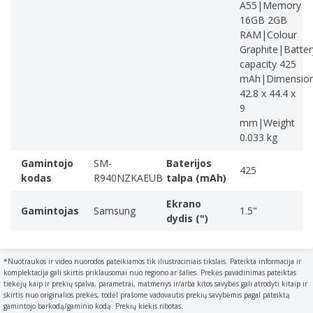
Išmanusis laikrodis
A55|Memory
16GB 2GB
Laikrodžio korpuso dydis
RAM|Colour
44 mm
Graphite|Batter
Kibirėlio spalva
capacity 425
Juoda
mAh|Dimensio
Laikrodžio korpuso spalva
42.8 x 44.4 x
9
Grafitas
mm|Weight
Laikrodžio korpuso medžiaga
0.033 kg
Aliuminis
Apyrankės spalva
Gamintojo
SM-
Baterijos
425
kodas
R940NZKAEUB
talpa (mAh)
The colour of the band
Grafitas
Ekrano
Gamintojas
Samsung
1.5"
Apsaugos ypatybės
dydis (")
Physical effects from which the product is protected e.g.
water resistant
*Nuotraukos ir video nuorodos pateikiamos tik iliustraciniais tikslais. Pateikta informacija ir
Atsparus vandeniui
komplektacija gali skirtis priklausomai nuo regiono ar šalies. Prekės pavadinimas pateiktas
Tarptautinės apsaugos (IP) kodas
tiekėjų kaip ir prekių spalva, parametrai, matmenys ir/arba kitos savybės gali atrodyti kitaip ir
skirtis nuo originalios prekės, todėl prašome vadovautis prekių savybėmis pagal pateiktą
The IP code classifies and rates the degree of
gamintojo barkodą/gaminio kodą. Prekių kiekis ribotas.