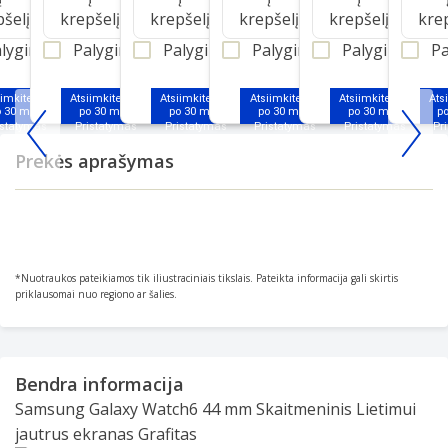
pšelį
krepšelį
krepšelį
krepšelį
krepšelį
kre
lyginti
Palyginti
Palyginti
Palyginti
Palyginti
Pa
iimkite jau
Atsiimkite jau
Atsiimkite jau
Atsiimkite jau
Atsiimkite jau
Ats
o 30 min.
po 30 min.
po 30 min.
po 30 min.
po 30 min.
p
Item
Prekės aprašymas
1
of
25
*Nuotraukos pateikiamos tik iliustraciniais tikslais. Pateikta informacija gali skirtis
priklausomai nuo regiono ar šalies.
Bendra informacija
Samsung Galaxy Watch6 44 mm Skaitmeninis Lietimui
jautrus ekranas Grafitas