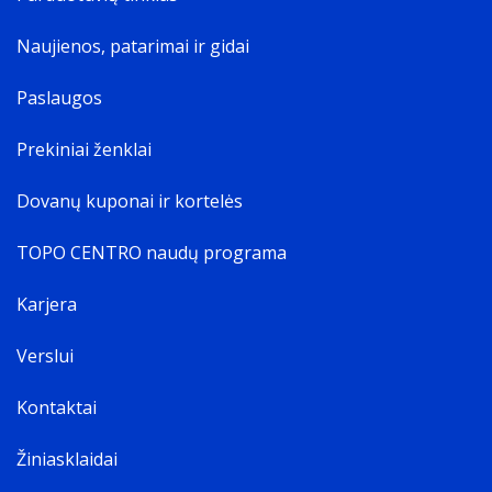
Automatinis
Kraujo spaudimo monitorius
Naujienos, patarimai ir gidai
Savybės
Nukeliautas atstumas
Paslaugos
Sudegintos kalorijos
Prekiniai ženklai
Miego kokybė
SOS perspėjimo funkcija
Dovanų kuponai ir kortelės
Išmanieji perspėjimai
SMS pranešimai
TOPO CENTRO naudų programa
Muzikos grotuvas
Muzikos kontrolė
Karjera
Treniruotės sekimas
Skambučių pranešimai
Verslui
Karinis standartas
MIL-STD-810H
Kontaktai
Tinklas
Mobiliojo tinklo ryšys
Žiniasklaidai
Ryšys