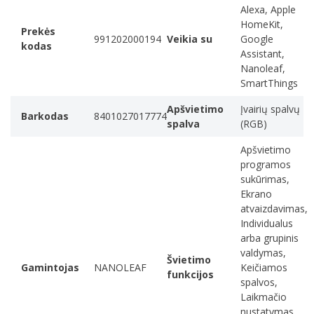
Alexa, Apple
HomeKit,
Prekės
991202000194
Veikia su
Google
kodas
Assistant,
Nanoleaf,
SmartThings
Apšvietimo
Įvairių spalvų
Barkodas
8401027017774
spalva
(RGB)
NANOLEAF apšvietimo pritaikymas
Apšvietimo
Sukurti jaukią atmosferą nuotaikai pagerinti / Sukurti įtraukiančią
programos
žaidimų kambario, ar kino teatro erdvę / Pastiprinti treniruotės,
sukūrimas,
jogos ar meditacijos motyvacijai / Turėti individualą sienos ar
Ekrano
lubų dekoro šedevrą / Paįvairinti muzikos klausimąsi su šviesu
atvaizdavimas,
elementu
Individualus
arba grupinis
valdymas,
Švietimo
Gamintojas
NANOLEAF
Keičiamos
funkcijos
spalvos,
Laikmačio
nustatymas,