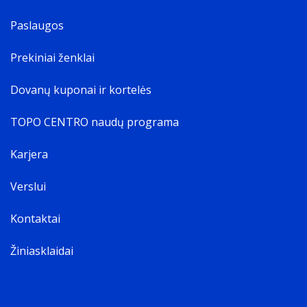
Paslaugos
Prekiniai ženklai
Dovanų kuponai ir kortelės
TOPO CENTRO naudų programa
Karjera
Verslui
Kontaktai
Žiniasklaidai
Kas dėžutėje?
9 trikampės šviesos plokštės | 9 tvirtinimo plokštelių | 10