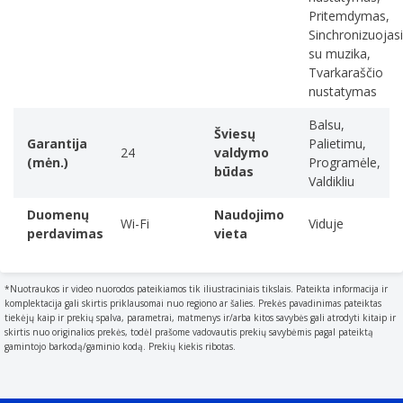
Pritemdymas,
Sinchronizuojasi
su muzika,
Tvarkaraščio
nustatymas
Balsu,
Šviesų
Garantija
Palietimu,
24
valdymo
(mėn.)
Programėle,
būdas
Valdikliu
Duomenų
Naudojimo
Wi-Fi
Viduje
perdavimas
vieta
NANOLEAF šviesų savybės
Liečiamos | Reaguoja į muzikos ritmą | Valdomos balsu |
*Nuotraukos ir video nuorodos pateikiamos tik iliustraciniais tikslais. Pateikta informacija ir
Šimtai iš anksto sukurtų šviesų scenų
komplektacija gali skirtis priklausomai nuo regiono ar šalies. Prekės pavadinimas pateiktas
tiekėjų kaip ir prekių spalva, parametrai, matmenys ir/arba kitos savybės gali atrodyti kitaip ir
skirtis nuo originalios prekės, todėl prašome vadovautis prekių savybėmis pagal pateiktą
gamintojo barkodą/gaminio kodą. Prekių kiekis ribotas.