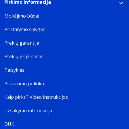
Pirkimo informacija
šviesos plokščių ir valdiklio jungtys | 10 dvipusės lipnios
tvirtinimo juostos | 1 valdiklis | 1 maitinimo blokelis | Trumpa
instrukcija
Mokėjimo būdai
Pridėtas 42W maitinimo blokelis palaiko iki 28 trikampių.
Kiekvienas valdiklis palaiko iki 500 plokščių.
Pristatymo sąlygos
*sužinokite, ar užteks maitinimo galios kombinuojant skirtingų
formų šviesos plokštes
gamintojo puslapyje
.
Prekių garantija
*Nuotraukos pateikiamos tik iliustraciniais tikslais. Pateikta informacija gali skirtis
priklausomai nuo regiono ar šalies.
Prekių grąžinimas
Taisyklės
Privatumo politika
Kaip pirkti? Video instrukcijos
Užsakymo informacija
DUK