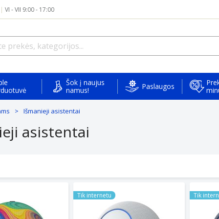
|
VI - VII 9:00 - 17:00
ple
Šok į naujus
Prek
Paslaugos
rduotuvė
namus!
min
mams
Išmanieji asistentai
eji asistentai
rt speaker Echo Dot 5 Kids Rainbow
Amazon smart speaker Echo Studio, whi
Amazon 
Tik internetu
Tik inter