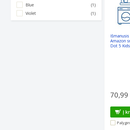
Blue
(1)
Violet
(1)
Išmanusis 
Amazon sm
Dot 5 Kid
70,99
Į k
Palygint