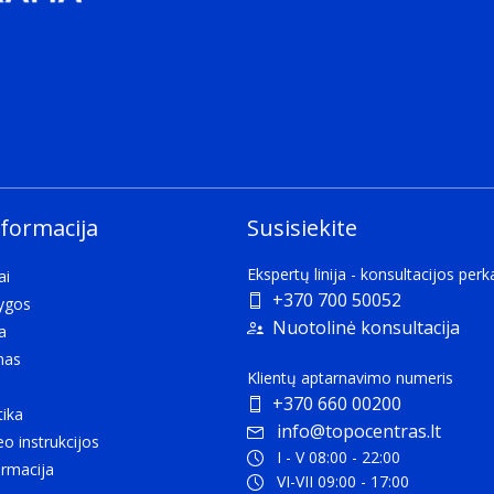
nformacija
Susisiekite
Ekspertų linija - konsultacijos per
ai
+370 700 50052
lygos
Nuotolinė konsultacija
a
mas
Klientų aptarnavimo numeris
+370 660 00200
tika
info@topocentras.lt
eo instrukcijos
I - V 08:00 - 22:00
rmacija
VI-VII 09:00 - 17:00