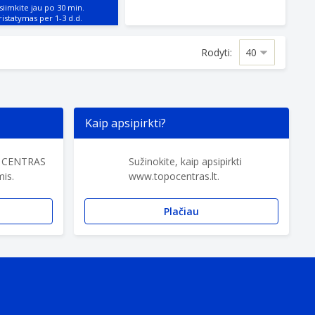
siimkite jau po 30 min.
Rodyti:
Kaip apsipirkti?
O CENTRAS
Sužinokite, kaip apsipirkti
is.
www.topocentras.lt.
Plačiau