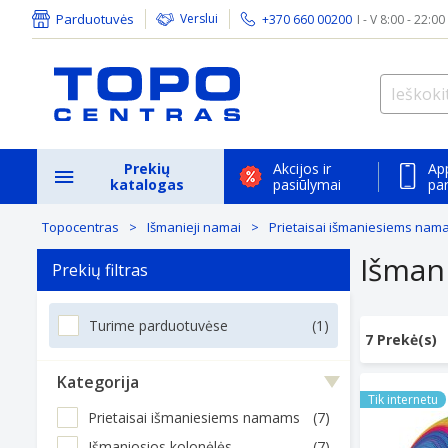
Parduotuvės
Verslui
+370 660 00200
I - V 8:00 - 22:00
Prekių
Akcijos ir
Ap
katalogas
pasiūlymai
pa
Topocentras
Išmanieji namai
Prietaisai išmaniesiems na
Išmani
Prekių filtras
Turime parduotuvėse
(1)
7 Prekė(s)
Kategorija
Amazon sma
Tik internetu
Prietaisai išmaniesiems namams
(7)
Išmaniosios kolonėlės
(7)