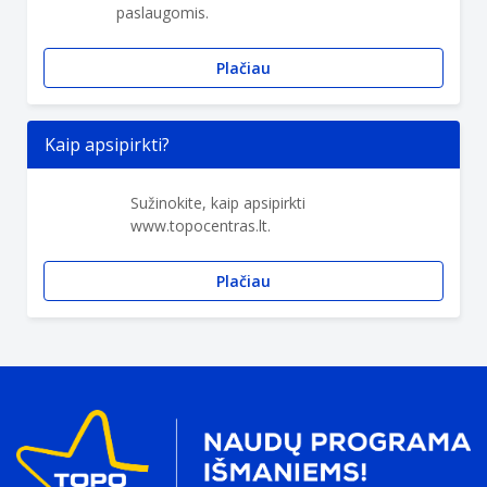
paslaugomis.
Plačiau
Kaip apsipirkti?
Sužinokite, kaip apsipirkti
www.topocentras.lt.
Plačiau