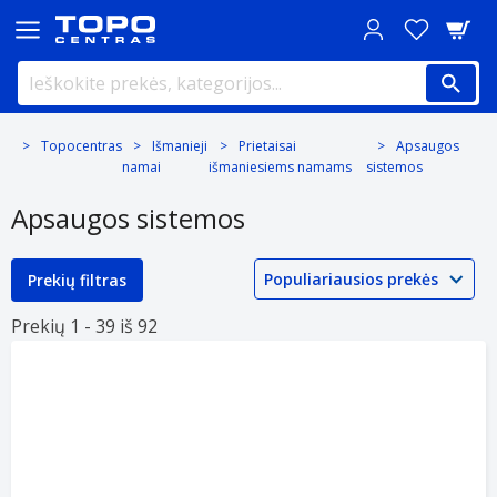
Topocentras
Išmanieji
Prietaisai
Apsaugos
namai
išmaniesiems namams
sistemos
Apsaugos sistemos
Prekių filtras
Prekių 1 -
39 iš
92