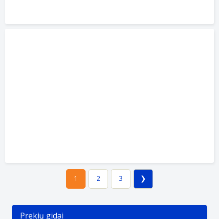
2
3
1
Prekių gidai