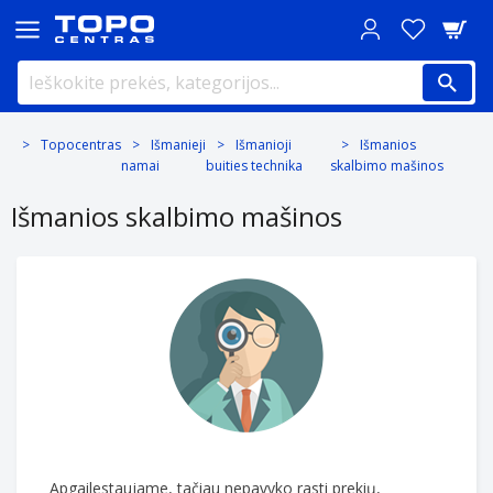
Topocentras
Išmanieji
Išmanioji
Išmanios
namai
buities technika
skalbimo mašinos
Išmanios skalbimo mašinos
Apgailestaujame, tačiau nepavyko rasti prekių,