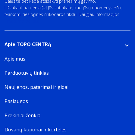
Galėsite bet kada atsisakyti pranešimų gavimo.
Užsakant naujienlaiškį Jūs sutinkate, kad jūsų duomenys būtų
tvarkomi tiesioginės rinkodaros tikslu. Daugiau informacijos:
Privatumo politika
Apie TOPO CENTRĄ
Apie mus
Parduotuvių tinklas
Naujienos, patarimai ir gidai
Paslaugos
Prekiniai ženklai
Dovanų kuponai ir kortelės