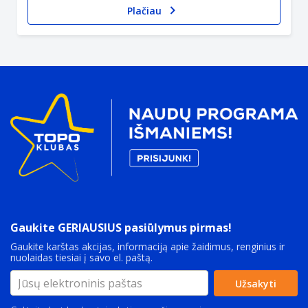
Plačiau
Gaukite GERIAUSIUS pasiūlymus pirmas!
Gaukite karštas akcijas, informaciją apie žaidimus, renginius ir
nuolaidas tiesiai į savo el. paštą.
Užsakyti