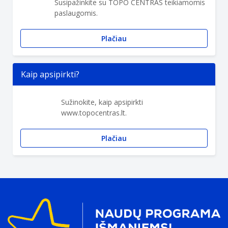
Susipažinkite su TOPO CENTRAS teikiamomis
paslaugomis.
Plačiau
Kaip apsipirkti?
Sužinokite, kaip apsipirkti
www.topocentras.lt.
Plačiau