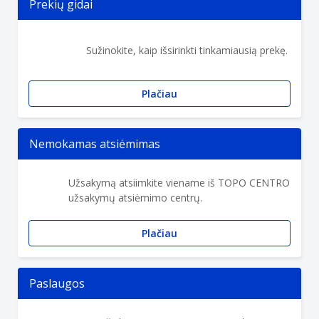
Prekių gidai
Sužinokite, kaip išsirinkti tinkamiausią prekę.
Plačiau
Nemokamas atsiėmimas
Užsakymą atsiimkite viename iš TOPO CENTRO
užsakymų atsiėmimo centrų.
Plačiau
Paslaugos