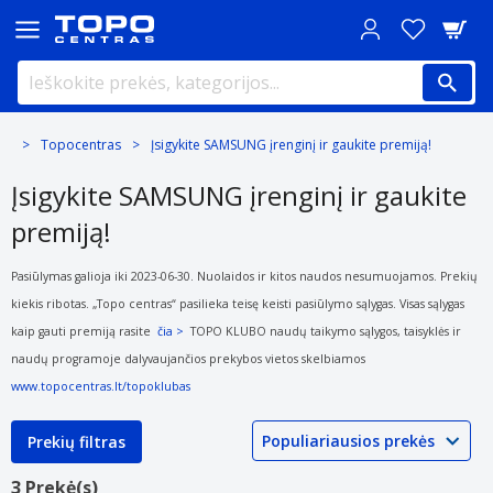
Topocentras
Įsigykite SAMSUNG įrenginį ir gaukite premiją!
Įsigykite SAMSUNG įrenginį ir gaukite
premiją!
Pasiūlymas galioja iki 2023-06-30. Nuolaidos ir kitos naudos nesumuojamos. Prekių
kiekis ribotas. „Topo centras“ pasilieka teisę keisti
pasiūlymo sąlygas. Visas sąlygas
kaip gauti premiją rasite
čia >
TOPO KLUBO naudų taikymo sąlygos, taisyklės ir
naudų programoje dalyvaujančios prekybos vietos skelbiamos
www.topocentras.lt/topoklubas
Prekių filtras
3 Prekė(s)