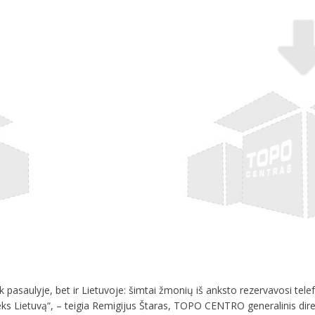
ik pasaulyje, bet ir Lietuvoje: šimtai žmonių iš anksto rezervavosi tel
asieks Lietuvą“, – teigia Remigijus Štaras, TOPO CENTRO generalinis dire