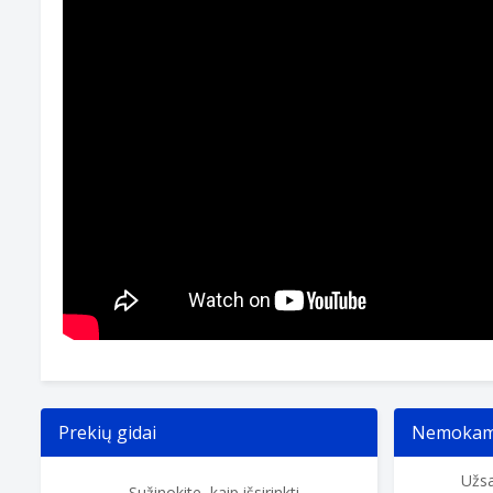
Prekių gidai
Nemokama
Užsa
Sužinokite, kaip išsirinkti