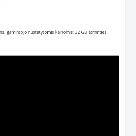
is, gamintojo nustatytomis kainomis: 32 GB atminties