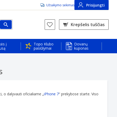
Prisijungti
Užsakymo sekimas
Krepšelis tuščias
ės į
Topo Klubo
Dovanų
usą
pasiūlymai
kuponas
s
, o dalyvauti oficialiame „
iPhone 7
“ prekybose starte. Viso