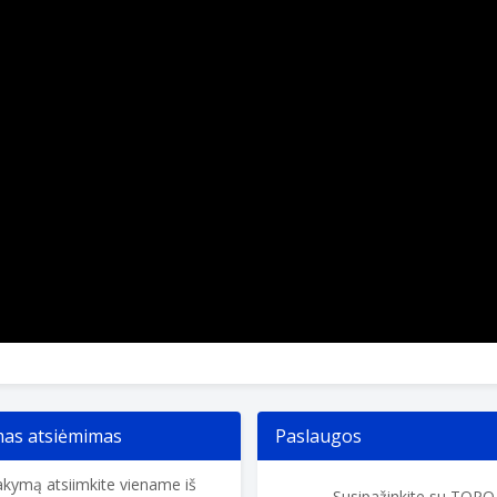
s atsiėmimas
Paslaugos
kymą atsiimkite viename iš
Susipažinkite su TOP