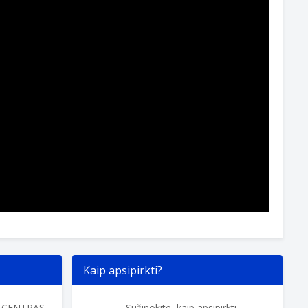
Kaip apsipirkti?
O CENTRAS
Sužinokite, kaip apsipirkti