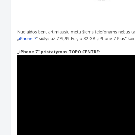
Nuolaidos bent artimiausiu metu šiems telefonams nebus ta
„
iPhone 7
“ siūlys už 779,99 Eur, o 32 GB „iPhone 7 Plus“ kai
„iPhone 7“ pristatymas TOPO CENTRE: