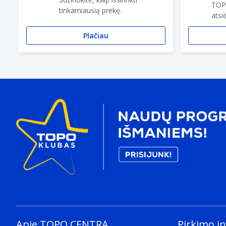
TOP
tinkamiausią prekę.
atsi
Plačiau
Apie TOPO CENTRĄ
Pirkimo i