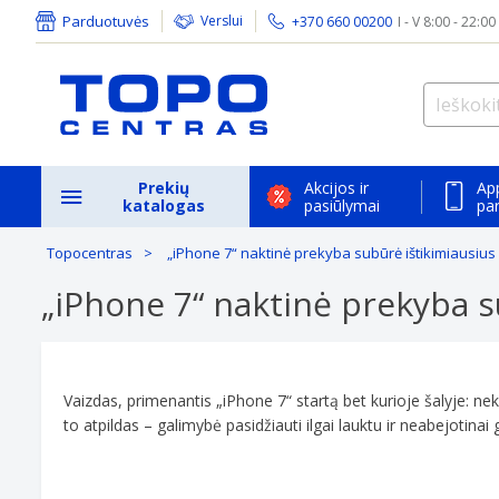
Parduotuvės
Verslui
+370 660 00200
I - V 8:00 - 22:00
Prekių
Akcijos ir
Ap
katalogas
pasiūlymai
pa
Topocentras
„iPhone 7“ naktinė prekyba subūrė ištikimiausius
„iPhone 7“ naktinė prekyba s
Vaizdas, primenantis „iPhone 7“ startą bet kurioje šalyje: nek
to atpildas – galimybė pasidžiauti ilgai lauktu ir neabejotina