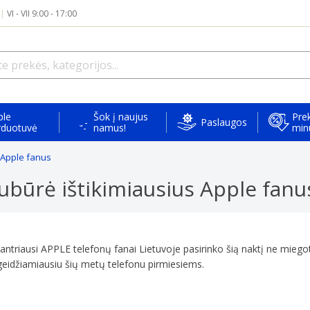
|
VI - VII 9:00 - 17:00
ple
Šok į naujus
Prek
Paslaugos
rduotuvė
namus!
min
 Apple fanus
ubūrė ištikimiausius Apple fanu
antriausi APPLE telefonų fanai Lietuvoje pasirinko šią naktį ne miegoti
i geidžiamiausiu šių metų telefonu pirmiesiems.