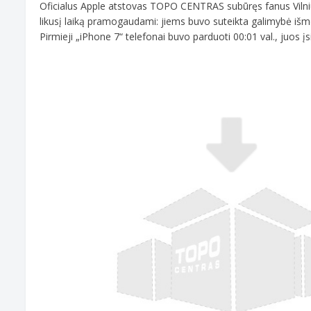
Oficialus Apple atstovas TOPO CENTRAS subūręs fanus Vilniuje,
likusį laiką pramogaudami: jiems buvo suteikta galimybė išmo
Pirmieji „iPhone 7“ telefonai buvo parduoti 00:01 val., juos įsig