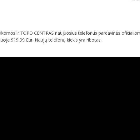
ikomos ir TOPO CENTRAS naujuosius telefonus pardavinės oficialiom
nuoja 919,99 Eur. Naujų telefonų kiekis yra ribotas.