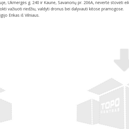
 Ukmergės g. 240 ir Kaune, Savanorių pr. 206A, nevertė stovėti eilėse -
kti važiuoti riedžiu, valdyti dronus bei dalyvauti kitose pramogose.
ijo Erikas iš Vilniaus.