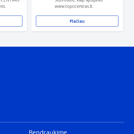
is.
www.topocentras.lt.
Plačiau
Bendraukime