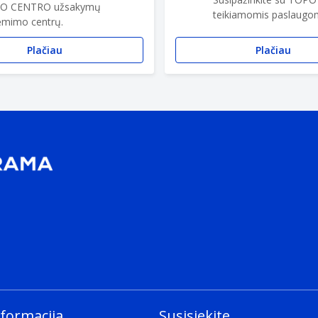
O CENTRO užsakymų
teikiamomis paslaugom
ėmimo centrų.
Plačiau
Plačiau
nformacija
Susisiekite