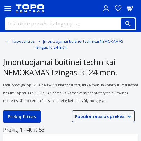
Topocentras
Įmontuojamai buitinei technikai NEMOKAMAS
lizingas iki 24 mėn.
Įmontuojamai buitinei technikai
NEMOKAMAS lizingas iki 24 mėn.
Pasiūlymas galioja iki 2023-06-05 sudarant sutartį iki 24 mėn. laikotarpui. Pasiūlymai
nesumuojami. Prekių kiekis ribotas. Taikomas valstybės nustatytas laikmenos
mokestis. „Topo centras“ pasilieka teisę keisti pasiūlymo sąlygas.
Prekių filtras
Prekių 1 -
40 iš
53