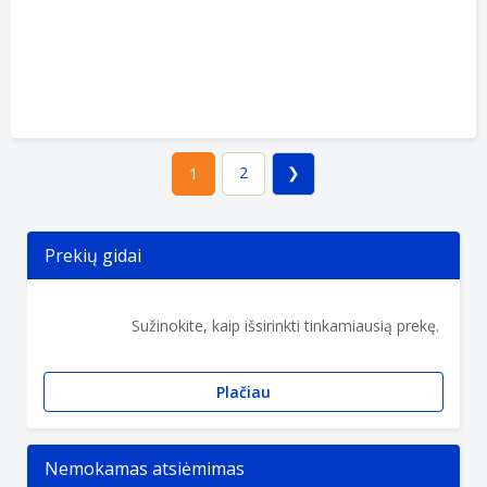
2
1
Prekių gidai
Sužinokite, kaip išsirinkti tinkamiausią prekę.
Plačiau
Nemokamas atsiėmimas