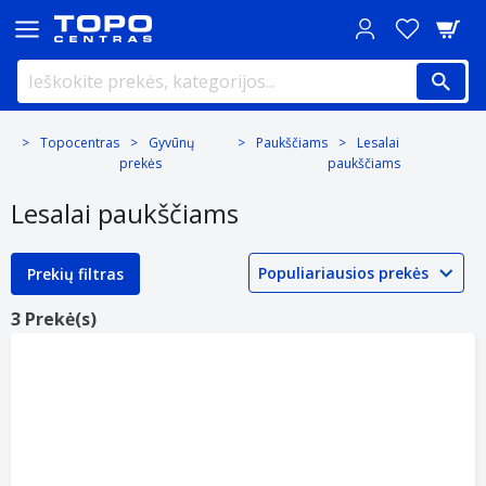
Topocentras
Gyvūnų
Paukščiams
Lesalai
prekės
paukščiams
Lesalai paukščiams
Prekių filtras
3 Prekė(s)