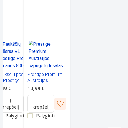
aukščių pašaras
Prestige Premium
y
L Prestige
Australijos
remium Canaries
papūgėlių lesalas, 1
,49 €
10,99 €
kg
00G dla Kanarka
kg
Į
Į
krepšelį
krepšelį
Palyginti
Palyginti