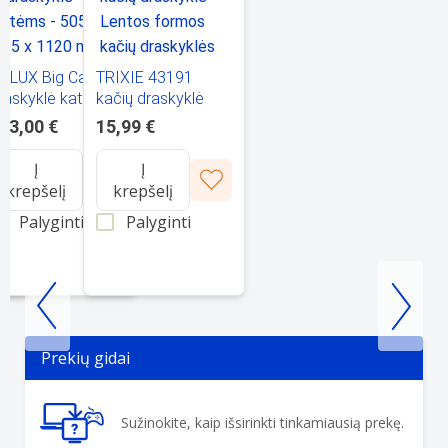
ė
OLUX Big Cat 2
TRIXIE 43191
raskyklė katėms -
kačių draskyklė
ių
05 x 505 x 1120
Lentos formos
03,00 €
15,99 €
x
mm
kačių draskyklės
Į
Į
krepšelį
krepšelį
Palyginti
Palyginti
Item
1
Prekių gidai
of
3
Sužinokite, kaip išsirinkti tinkamiausią prekę.