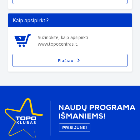
Kaip apsipirkti?
Sužinokite, kaip apsipirkti
www.topocentras.lt.
Plačiau