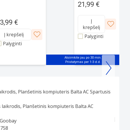
21,99 €
0W Type-C PD Fast
ith Type-C to Type-C,
m Black
Į
3,99 €
krepšelį
Į krepšelį
Palyginti
Palyginti
Atsiimkite jau po 30 min.
ikrodis, Planšetinis kompiuteris Balta AC Spartusis