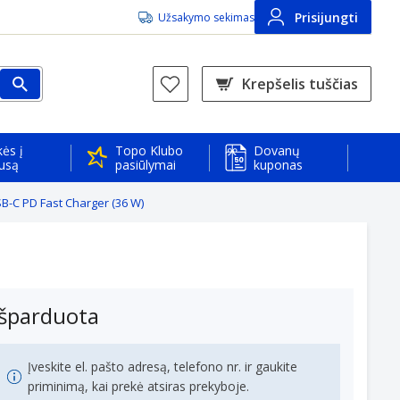
Prisijungti
Užsakymo sekimas
Krepšelis tuščias
ės į
Topo Klubo
Dovanų
usą
pasiūlymai
kuponas
-C PD Fast Charger (36 W)
Išparduota
Įveskite el. pašto adresą, telefono nr. ir gaukite
priminimą, kai prekė atsiras prekyboje.