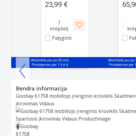
23,99 €
65,9
Į
krepšelį
kre
Palyginti
Pal
Atsiimkite jau po 30 min.
Atsiimkite jau po
Item
1
Bendra informacija
of
Goobay 61758 mobiliojo įrenginio kroviklis Skaitmeni
25
įkrovimas Vidaus
Slide 1 of 4
❮
❯