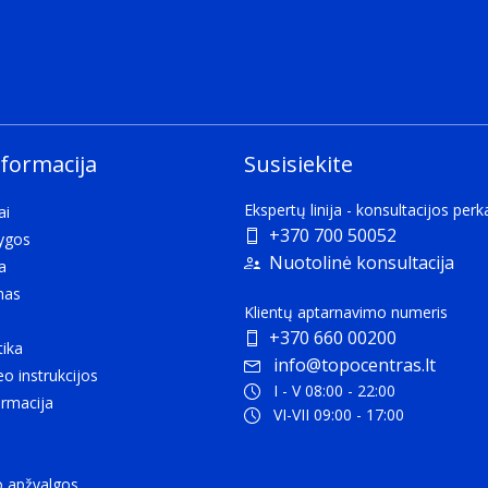
ct.
nformacija
Susisiekite
Ekspertų linija - konsultacijos per
ai
+370 700 50052
lygos
Nuotolinė konsultacija
a
mas
Klientų aptarnavimo numeris
+370 660 00200
tika
info@topocentras.lt
eo instrukcijos
I - V 08:00 - 22:00
rmacija
VI-VII 09:00 - 17:00
o apžvalgos