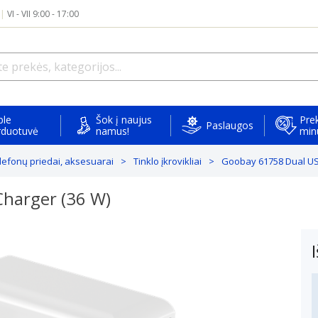
|
VI - VII 9:00 - 17:00
ple
Šok į naujus
Prek
Paslaugos
rduotuvė
namus!
min
elefonų priedai, aksesuarai
Tinklo įkrovikliai
Goobay 61758 Dual USB
harger (36 W)