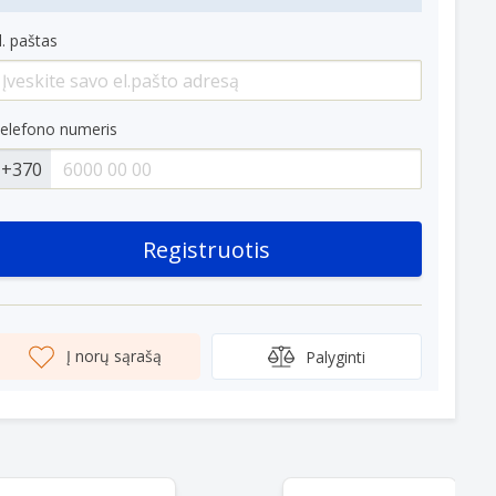
l. paštas
elefono numeris
+370
Registruotis
Į norų sąrašą
Palyginti