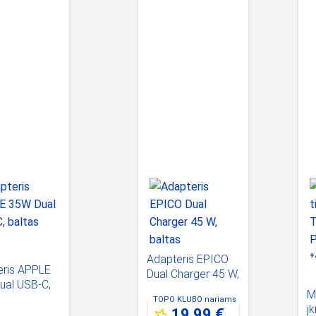
Adapteris EPICO
eris APPLE
Dual Charger 45 W,
ual USB-C,
baltas
M
TOPO KLUBO
nariams
į
19,99 €