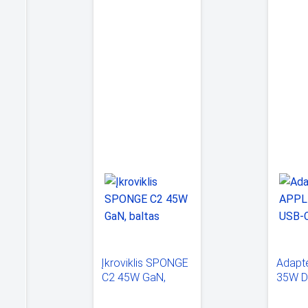
NGE
Įkroviklis SPONGE
Adapt
C2 45W GaN,
35W D
baltas
baltas