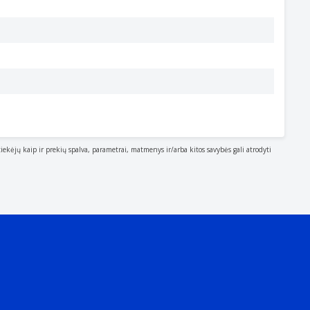
inis kompiuteris
tiekėjų kaip ir prekių spalva, parametrai, matmenys ir/arba kitos savybės gali atrodyti