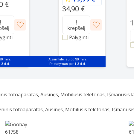
0 €
2
34,90 €
w
1
Į
Į
1
pšelį
krepšelį
yginti
Palyginti
 30 min.
Atsiimkite jau po 30 min.
nis fotoaparatas, Ausinės, Mobilusis telefonas, Išmanusis la