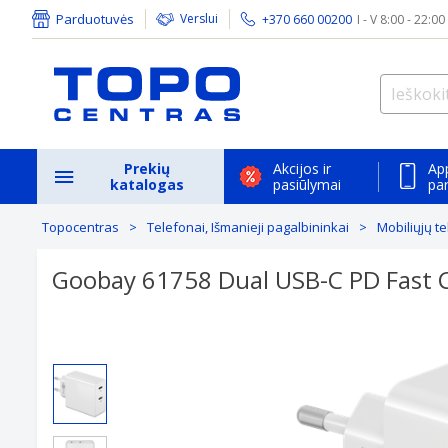
Parduotuvės
Verslui
+370 660 00200
I - V 8:00 - 22:00
Prekių
Akcijos ir
Ap
katalogas
pasiūlymai
pa
Topocentras
Telefonai, Išmanieji pagalbininkai
Mobiliųjų t
Goobay 61758 Dual USB-C PD Fast C