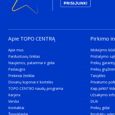
Energijos valdymas
Įėjimo įtampa
The voltage (V) which is required to power the produ
100 - 240 V
Išvesties srovė (5 V)
3 A
Apie TOPO CENTRĄ
Pirkimo i
Išvesties srovė (9 V)
3 A
Apie mus
Mokėjimo būd
Išvesties srovė (12 V)
Parduotuvių tinklas
Pristatymo są
2,92 A
Naujienos, patarimai ir gidai
Prekių garantij
Energijos suvartojimas (be apkrovos)
Paslaugos
Prekių grąžini
0,12 W
Prekiniai ženklai
Taisyklės
Energijos valdymas
Dovanų kuponai ir kortelės
Privatumo poli
Vidutinis aktyvusis efektyvumas
TOPO CENTRO naudų programa
Kaip pirkti? Vid
81,9
Karjera
Užsakymo info
Efektyvumas esant mažai apkrovai (10 %)
Verslui
DUK
Kištuko tipas
Kontaktai
Prekių gidai
C tipas
Žiniasklaidai
Produktų vide