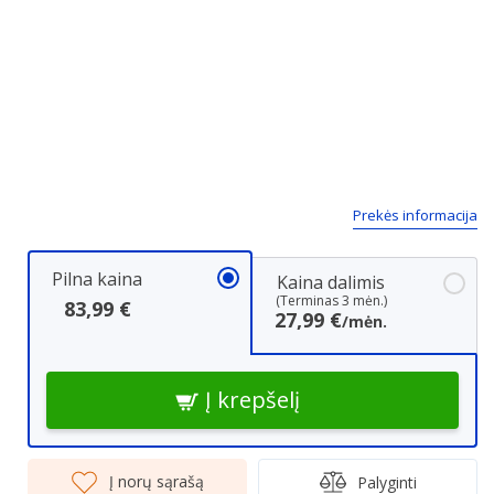
Prekės informacija
Pilna kaina
Kaina dalimis
(Terminas 3 mėn.)
83,99 €
27,99 €
/mėn.
Į krepšelį
Į norų sąrašą
Palyginti