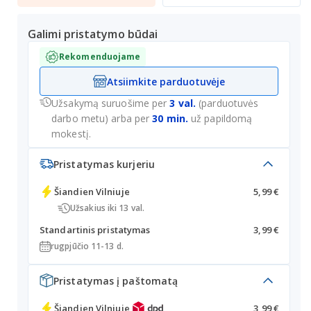
Galimi pristatymo būdai
Rekomenduojame
Atsiimkite parduotuvėje
Užsakymą suruošime per
3 val.
(parduotuvės
darbo metu) arba per
30 min.
už papildomą
mokestį.
Pristatymas kurjeriu
Šiandien
Vilniuje
5,99 €
Užsakius iki 13 val.
Standartinis pristatymas
3,99 €
rugpjūčio 11-13 d.
Pristatymas į paštomatą
Šiandien
Vilniuje
3,99 €