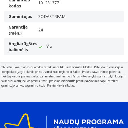
side.
1012813771
kodas
133 mm
Gamintojas
SODASTREAM
Ilgis
The distance from the front to the back of something.
Garantija
24
195 mm
(mėn.)
Aukštis
Angliarūgštės
The measurement of the product from head to foot or
Yra
balionėlis
from base to top.
430 mm
Pakuotės duomenys
*Nuotraukos ir video nuorodos pateikiamos tik iliustraciniais tikslais. Pateikta informacija ir
komplektacija gali skirtis priklausomai nuo regiono ar šalies. Prekės pavadinimas pateiktas
Pakuotės tipas
tiekėjų kaip ir prekių spalva, parametrai, matmenys ir/arba kitos savybės gali atrodyti kitaip ir
The type of product package e.g. box.
skirtis nuo originalios prekės, todėl prašome vadovautis prekių savybėmis pagal pateiktą
gamintojo barkodą/gaminio kodą. Prekių kiekis ribotas.
„Box“
Pakuotės turinys
Pridedamas angliarūgštės prisotinantis buteliukas
A carbonator is a device for making liquid carbonated
('fizzy') by adding carbon dioxide to it e.g. SodaStream. A
carbonator bottle is the bottle used to hold the liquid