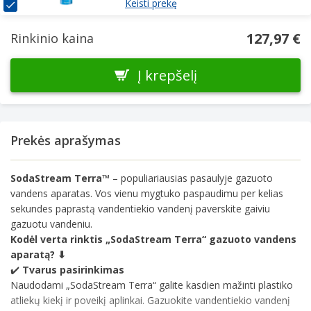
Keisti prekę
127,97 €
Rinkinio kaina
Į krepšelį
Prekės aprašymas
SodaStream Terra™
– populiariausias pasaulyje gazuoto
vandens aparatas. Vos vienu mygtuko paspaudimu per kelias
sekundes paprastą vandentiekio vandenį paverskite gaiviu
gazuotu vandeniu.
Kodėl verta rinktis „SodaStream Terra“ gazuoto vandens
aparatą? ⬇
✔️
Tvarus pasirinkimas
Naudodami „SodaStream Terra“ galite kasdien mažinti plastiko
atliekų kiekį ir poveikį aplinkai. Gazuokite vandentiekio vandenį