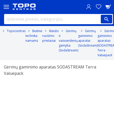
Topocentras
Buitinė
Maisto
Gėrimų
Gėrimų
Gėrim
technika
ruošimo
ir
gaminimo
gaminimo
namams
prietaisai
vaisvandenių
aparatai
aparatas
gamyba
(SodaStream)
SODASTRE
(SodaStream)
Terra
Valuepack
Gėrimų gaminimo aparatas SODASTREAM Terra
Valuepack