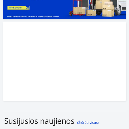
Susijusios naujienos
(Žiūrėti visus)