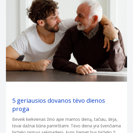
5 geriausios dovanos tėvo dienos
proga
Beveik kiekvienas žino apie mamos dieną, tačiau, deja,
tėvai dažnai būna pamirštami. Tėvo diena yra švenčiama
birželio pirmąjį sekmadienį, kuris šiemet bus birželio 5