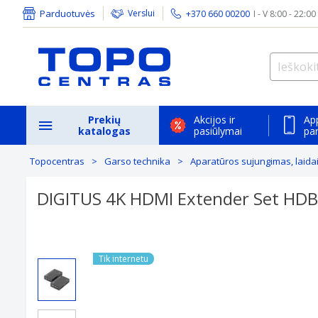
Parduotuvės
Verslui
+370 660 00200
I - V 8:00 - 22:00
Prekių
Akcijos ir
Ap
katalogas
pasiūlymai
pa
Topocentras
Garso technika
Aparatūros sujungimas, laidai 
DIGITUS 4K HDMI Extender Set HDB
Tik internetu