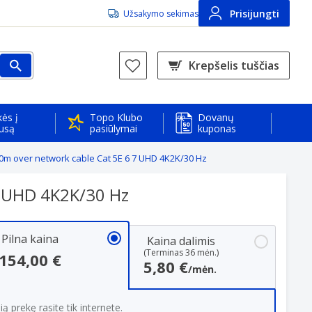
Prisijungti
Užsakymo sekimas
Krepšelis tuščias
ės į
Topo Klubo
Dovanų
usą
pasiūlymai
kuponas
m over network cable Cat 5E 6 7 UHD 4K2K/30 Hz
7 UHD 4K2K/30 Hz
Pilna kaina
Kaina dalimis
(Terminas 36 mėn.)
154,00 €
5,80 €
/mėn.
ią prekę rasite tik internete.