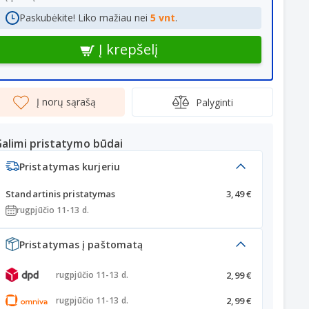
Paskubėkite! Liko mažiau nei
5 vnt
.
Į krepšelį
Į norų sąrašą
Palyginti
alimi pristatymo būdai
Pristatymas kurjeriu
Standartinis pristatymas
3,49 €
rugpjūčio 11-13 d.
Pristatymas į paštomatą
2,99 €
rugpjūčio 11-13 d.
2,99 €
rugpjūčio 11-13 d.