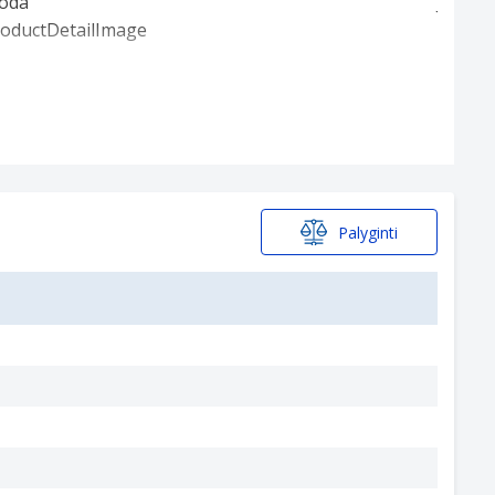
Palyginti
mple, "1024 × 768" means the width is 1024 pixels