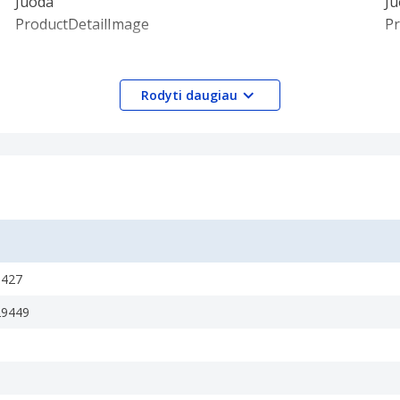
Rodyti daugiau
0427
29449
 the image. It is usually quoted as width × height,: for exa