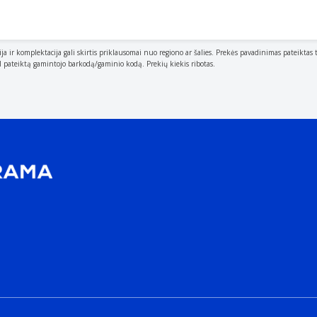
 be transferred.
ija ir komplektacija gali skirtis priklausomai nuo regiono ar šalies. Prekės pavadinimas pateiktas 
al pateiktą gamintojo barkodą/gaminio kodą. Prekių kiekis ribotas.
 read/use e.g. MP3, MP4.
 form of digital copy protection to prevent copying of digit
. wood, plastic.