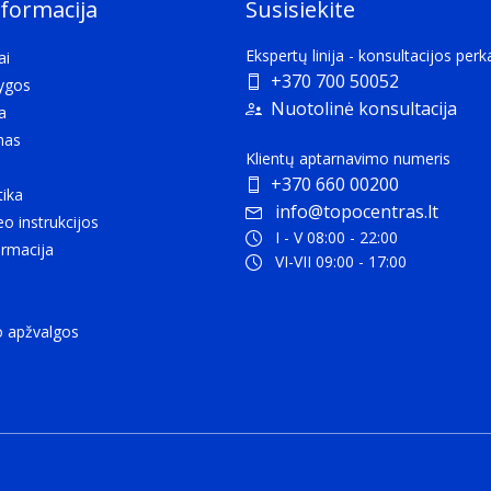
nformacija
Susisiekite
Ekspertų linija - konsultacijos per
ai
+370 700 50052
lygos
Nuotolinė konsultacija
a
mas
Klientų aptarnavimo numeris
+370 660 00200
tika
info@topocentras.lt
eo instrukcijos
I - V 08:00 - 22:00
rmacija
VI-VII 09:00 - 17:00
o apžvalgos