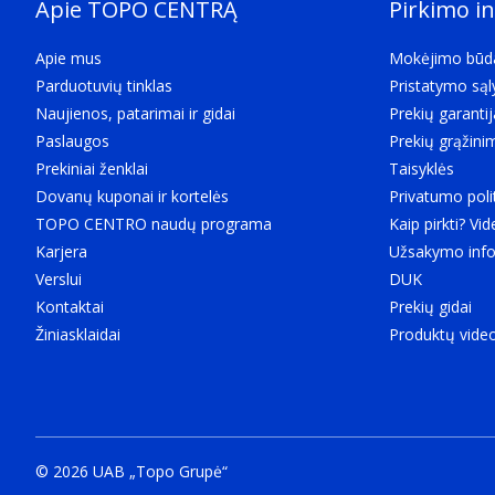
Apie TOPO CENTRĄ
Pirkimo i
Metalas
3D
Apie mus
Mokėjimo būd
The device can be used with 3D technology.
Parduotuvių tinklas
Pristatymo są
Produkto spalva
Naujienos, patarimai ir gidai
Prekių garantij
The colour e.g. red, blue, green, black, white.
Paslaugos
Prekių grąžini
Juoda
Prekiniai ženklai
Taisyklės
Ryšys
Dovanų kuponai ir kortelės
Privatumo poli
„HDBaseT“ prievadas
TOPO CENTRO naudų programa
Kaip pirkti? Vid
HDMI įvestis
Karjera
Užsakymo info
Port (socket) for HDMI input.
Verslui
DUK
1
Kontaktai
Prekių gidai
HDMI išvesčių skaičius
Žiniasklaidai
Produktų vide
Port (socket) for HDMI output.
1
Nuotolinio valdymo (IR) įvestis
1
Ryšys
© 2026 UAB „Topo Grupė“
Nuotolinio valdymo (IR) išvestis