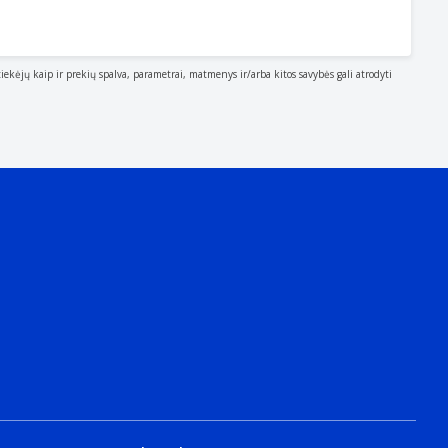
tiekėjų kaip ir prekių spalva, parametrai, matmenys ir/arba kitos savybės gali atrodyti
al audio and video content as it travels across