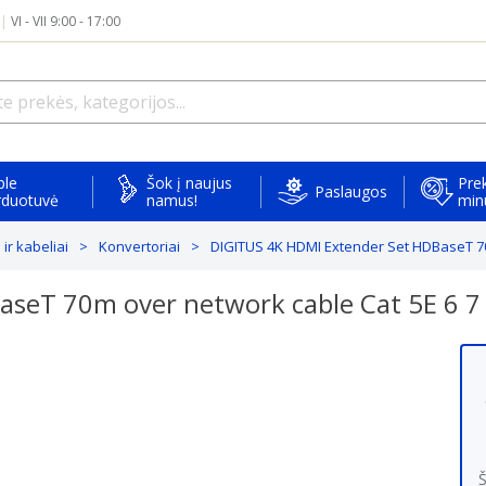
|
VI - VII 9:00 - 17:00
ple
Šok į naujus
Prek
Paslaugos
rduotuvė
namus!
min
ir kabeliai
Konvertoriai
DIGITUS 4K HDMI Extender Set HDBaseT 70
aseT 70m over network cable Cat 5E 6 
Š