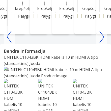
Į
Į
Į
Į
Į
pšelį
krepšelį
krepšelį
krepšelį
krepšelį
kre
lyginti
Palyginti
Palyginti
Palyginti
Palyginti
Pa
Item
1
Bendra informacija
of
UNITEK C11043BK HDMI kabelis 10 m HDMI A tipo
25
(standartinis) Juoda
Slide 1 of 3