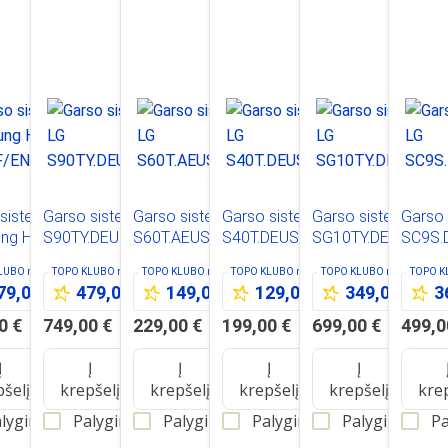
 sistema
Garso sistema LG
Garso sistema LG
Garso sistema LG
Garso sistema LG
Garso 
ng HW-
S90TY.DEUSLLK
S60T.AEUSLLK
S40T.DEUSLLK
SG10TY.DEUSLLK
SC9S.
/EN
KLUBO
nariams
TOPO KLUBO
nariams
TOPO KLUBO
nariams
TOPO KLUBO
nariams
TOPO KLUBO
nariams
TOPO 
79,00 €
479,00 €
149,00 €
129,00 €
349,00 €
3
0 €
749,00 €
229,00 €
199,00 €
699,00 €
499,0
Į
Į
Į
Į
Į
pšelį
krepšelį
krepšelį
krepšelį
krepšelį
kre
lyginti
Palyginti
Palyginti
Palyginti
Palyginti
Pa