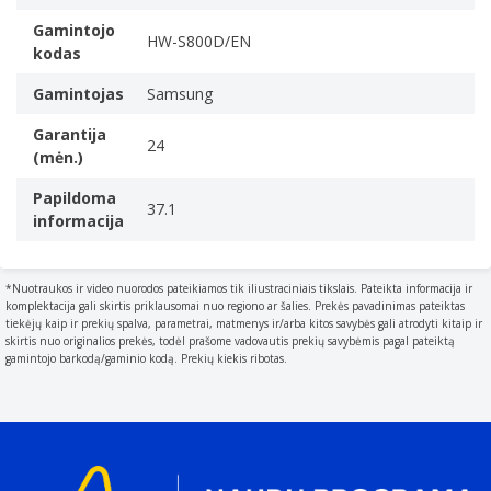
Bevielis
3.1.2 kanalai
Juoda
Įstatyti audio dekoderiai
Gamintojo
HW-S800D/EN
kodas
Vielinis ir Bevielis Bluetooth 5.2 „Wi-Fi“
Device or software capable of decoding a digital stream
Brochure Samsung HW-S800D/EN (pdf)
of audio e.g. internet radio.
Gamintojas
Samsung
Dolby Atmos, Dolby Digital 5.1, Dolby Digital Plus,
Garantija
Dolby TrueHD
24
(mėn.)
Vienodintuvo režimai
Adaptyvusis, Game Pro, Standartinis, Erdvinio garso
Papildoma
37.1
informacija
išplėtimo
Ekvalaizeris
Device that attempts to reverse the distortion incurred
*Nuotraukos ir video nuorodos pateikiamos tik iliustraciniais tikslais. Pateikta informacija ir
by a signal transmitted through a channel.
komplektacija gali skirtis priklausomai nuo regiono ar šalies. Prekės pavadinimas pateiktas
tiekėjų kaip ir prekių spalva, parametrai, matmenys ir/arba kitos savybės gali atrodyti kitaip ir
Kolonėlė „Soundbar“
skirtis nuo originalios prekės, todėl prašome vadovautis prekių savybėmis pagal pateiktą
Garsiakalbių skaičius
gamintojo barkodą/gaminio kodą. Prekių kiekis ribotas.
The quantity of speakers included in/with the product.
10
Žemųjų dažnių garsiakalbis
Pridėtas antrinis žemų dažnių siųstuvas