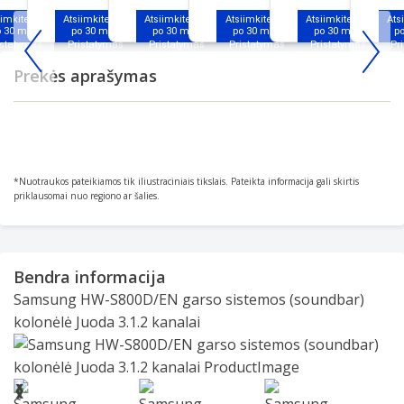
iimkite jau
Atsiimkite jau
Atsiimkite jau
Atsiimkite jau
Atsiimkite jau
Ats
o 30 min.
po 30 min.
po 30 min.
po 30 min.
po 30 min.
p
Item
Prekės aprašymas
1
of
25
*Nuotraukos pateikiamos tik iliustraciniais tikslais. Pateikta informacija gali skirtis
priklausomai nuo regiono ar šalies.
Bendra informacija
Samsung HW-S800D/EN garso sistemos (soundbar)
kolonėlė Juoda 3.1.2 kanalai
Slide 1 of 17
❮
❯