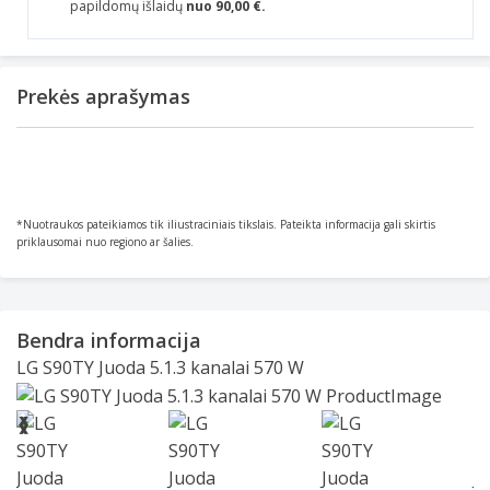
papildomų išlaidų
nuo 90,00 €.
Prekės aprašymas
*Nuotraukos pateikiamos tik iliustraciniais tikslais. Pateikta informacija gali skirtis
priklausomai nuo regiono ar šalies.
Bendra informacija
LG S90TY Juoda 5.1.3 kanalai 570 W
Slide 1 of 9
❮
❯