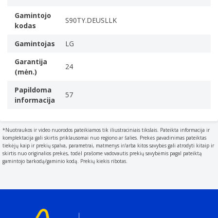
RMS galingumas
Safety Information (pdf)
RMS (Root mean square) is a measure of the
Gamintojo
Brochure LG S90TY.DEUSLLK (pdf)
S90TY.DEUSLLK
kodas
continuous power required by a device
570 W
Gamintojas
LG
Įstatyti audio dekoderiai
Garantija
Device or software capable of decoding a digital stream
24
(mėn.)
of audio e.g. internet radio.
DTS Digital Surround, DTS-HD HR, DTS-HD Master
Papildoma
57
informacija
Audio, DTS:X, Dolby Atmos, Dolby Digital, Dolby Digital
Plus, Dolby TrueHD
Vienodintuvo režimai
*Nuotraukos ir video nuorodos pateikiamos tik iliustraciniais tikslais. Pateikta informacija ir
AI Sound Pro, Bass Blast, Bass Blast+, Žaidimas, Filmas,
komplektacija gali skirtis priklausomai nuo regiono ar šalies. Prekės pavadinimas pateiktas
tiekėjų kaip ir prekių spalva, parametrai, matmenys ir/arba kitos savybės gali atrodyti kitaip ir
Muzika, Sportui, Standartinis
skirtis nuo originalios prekės, todėl prašome vadovautis prekių savybėmis pagal pateiktą
Ekvalaizeris
gamintojo barkodą/gaminio kodą. Prekių kiekis ribotas.
Device that attempts to reverse the distortion incurred
by a signal transmitted through a channel.
Garso grąžinimo kanalas (ARC)
„Enhanced Audio Return Channel“ (eARC)