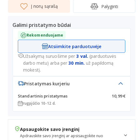
Į norų sąrašą
Palyginti
Galimi pristatymo būdai
Rekomenduojame
Atsiimkite parduotuvėje
Užsakymą suruošime per
3 val.
(parduotuvės
darbo metu) arba per
30 min.
už papildomą
mokestį.
Pristatymas kurjeriu
Standartinis pristatymas
10,99 €
rugpjūčio 10-12 d.
Apsaugokite savo įrenginį
Apdrauskite savo įrenginį ar apsisaugokite nuo