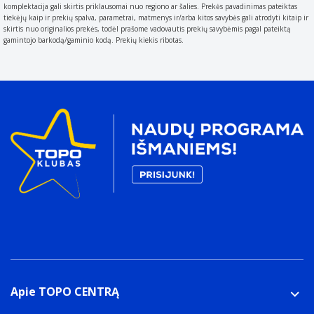
komplektacija gali skirtis priklausomai nuo regiono ar šalies. Prekės pavadinimas pateiktas
Įmontuotas mikrofonas
elements known as pixels actually used by the camera's
tiekėjų kaip ir prekių spalva, parametrai, matmenys ir/arba kitos savybės gali atrodyti kitaip ir
Ličio-jonų (Li-Ion)
image sensor (CCD) to record light
skirtis nuo originalios prekės, todėl prašome vadovautis prekių savybėmis pagal pateiktą
gamintojo barkodą/gaminio kodą. Prekių kiekis ribotas.
16 MP
Jutiklio tipas
A sensor is a convertor than measures a physical
quality (light
CMOS
Didžiausia vaizdo raiška
Resolution is the amount of detail held by an image.
The higher the resolution
4608 x 3456 pikseliai
Nejudančio vaizdo fiksavimo rezoliucija
List of image resolutions that supported by device.
12MP: 4608×2592, 2MP: 1920×1080
Vaizdo stabilizatorius
This camera function compensates for slight shaking
Apie TOPO CENTRĄ
movements caused by an unstable position and
ensures smooth footage even in suboptimal