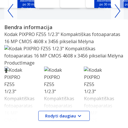
Atsiimkite jau
Atsiimkite jau
Ats
po 30 min.
po 30 min.
p
Item
1
Bendra informacija
of
Kodak PIXPRO FZ55 1/2.3" Kompaktiškas fotoaparatas
25
16 MP CMOS 4608 x 3456 pikseliai Mėlyna
Slide 1 of 5
❮
❯
Rodyti daugiau