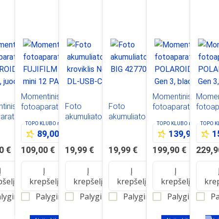
Momentinis
Momentinis
Momen
tinis
Foto
Foto
fotoaparatas
fotoaparatas
fotoap
aratas
akumuliatoriaus
akumuliatorius BIG
FUJIFILM instax
POLAROID Now
POLAR
TOPO KLUBO
nariams
TOPO KLUBO
nariams
TOPO 
ROID NOW
kroviklis Newell DL-
427703
mini 12 PASTEL
Gen 3, black
Gen 3,
89,00 €
139,99 €
1
 juodas
USB-C Dual
BLUE
Channel NP-
0 €
109,00 €
19,99 €
19,99 €
199,90 €
229,9
F550/770/970
Į
Į
Į
Į
Į
pšelį
krepšelį
krepšelį
krepšelį
krepšelį
kre
lyginti
Palyginti
Palyginti
Palyginti
Palyginti
Pa