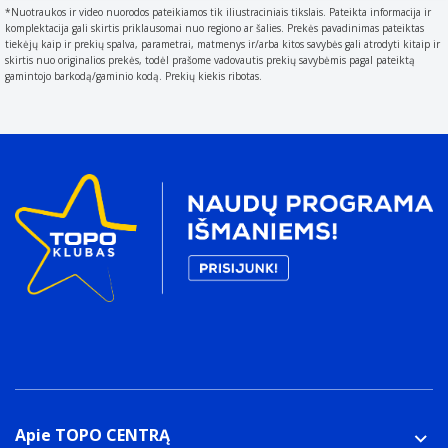
image sensor (CCD) to record light
*Nuotraukos ir video nuorodos pateikiamos tik iliustraciniais tikslais. Pateikta informacija ir
komplektacija gali skirtis priklausomai nuo regiono ar šalies. Prekės pavadinimas pateiktas
8 MP
tiekėjų kaip ir prekių spalva, parametrai, matmenys ir/arba kitos savybės gali atrodyti kitaip ir
Didžiausia vaizdo raiška
skirtis nuo originalios prekės, todėl prašome vadovautis prekių savybėmis pagal pateiktą
gamintojo barkodą/gaminio kodą. Prekių kiekis ribotas.
Resolution is the amount of detail held by an image.
The higher the resolution
3264 x 2448 pikseliai
Vaizdo stabilizatorius
This camera function compensates for slight shaking
movements caused by an unstable position and
ensures smooth footage even in suboptimal
conditions.
Lęšių sistema
Fiksuotas židinio nuotolis
4,8 mm
Maksimalus apertūros skaičius
1,8
Objektyvo konstrukcija (elementai/grupės)
Apie TOPO CENTRĄ
The way in which a camera lens is constructed.