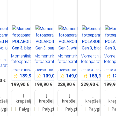
Momentinis
Momentinis
Momentinis
Momentinis
Momen
tinis
fotoaparatas
fotoaparatas
fotoaparatas
fotoaparatas
fotoap
aratas
POLAROID Now
POLAROID Now
POLAROID Now+
POLAROID Now+
POLAR
oid Now Gen
TOPO KLUBO
nariams
TOPO KLUBO
nariams
TOPO KLUBO
nariams
TOPO KLUBO
nariams
TOPO 
Gen 3, black
Gen 3, purple
Gen 3, white
Gen 3, black
Gen 3,
139,99 €
139,00 €
149,00 €
159,90 €
1
x, juodas
white
0 €
199,90 €
199,90 €
229,90 €
229,90 €
199,9
Į
Į
Į
Į
Į
pšelį
krepšelį
krepšelį
krepšelį
krepšelį
kre
lyginti
Palyginti
Palyginti
Palyginti
Palyginti
Pa