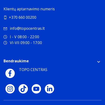
Energijos valdymas
Klientų aptarnavimo numeris
USB „Type-C“ įkrovimo lizdas
Pakuotės turinys
+370 660 00200
Pridėti kabeliai
USB
info@topocentras.lt
I - V 08:00 - 22:00
VI-VII 09:00 - 17:00
Bendraukime
TOPO CENTRAS