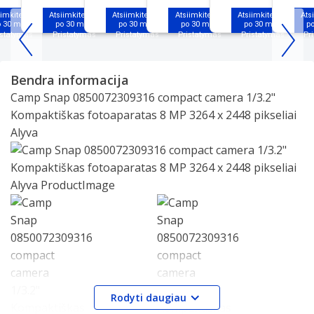
iimkite jau
Atsiimkite jau
Atsiimkite jau
Atsiimkite jau
Atsiimkite jau
Ats
o 30 min.
po 30 min.
po 30 min.
po 30 min.
po 30 min.
p
Item
1
Bendra informacija
of
Camp Snap 0850072309316 compact camera 1/3.2"
25
Kompaktiškas fotoaparatas 8 MP 3264 x 2448 pikseliai
Alyva
Slide 1 of 2
Rodyti daugiau