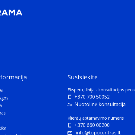
nformacija
Susisiekite
Ekspertų linija - konsultacijos per
ai
+370 700 50052
lygos
Nuotolinė konsultacija
a
mas
Klientų aptarnavimo numeris
+370 660 00200
tika
info@topocentras.lt