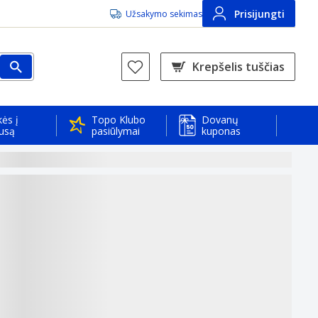
Prisijungti
Užsakymo sekimas
Krepšelis tuščias
ės į
Topo Klubo
Dovanų
usą
pasiūlymai
kuponas