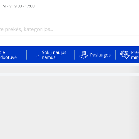
|
VI - VII 9:00 - 17:00
ple
Šok į naujus
Prek
Paslaugos
rduotuvė
namus!
min