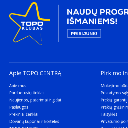
Apie TOPO CENTRĄ
Pirkimo i
Apie mus
Mokėjimo būd
Parduotuvių tinklas
Pristatymo są
Naujienos, patarimai ir gidai
Prekių garantij
Paslaugos
Prekių grąžini
Prekiniai ženklai
Taisyklės
Dovanų kuponai ir kortelės
Privatumo poli