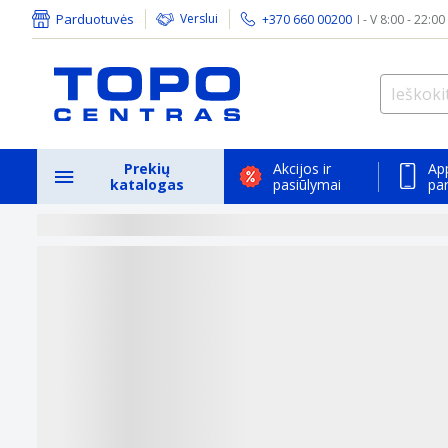
Parduotuvės
Verslui
+370 660 00200
I - V 8:00 - 22:00
Prekių
Akcijos ir
Ap
katalogas
pasiūlymai
pa