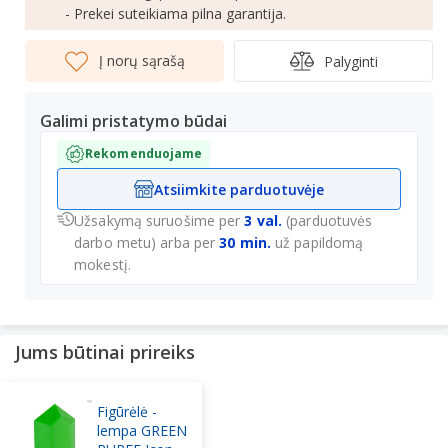
- Prekei suteikiama pilna garantija.
Į norų sąrašą
Palyginti
Galimi pristatymo būdai
Rekomenduojame
Atsiimkite parduotuvėje
Užsakymą suruošime per
3 val.
(parduotuvės
darbo metu) arba per
30 min.
už papildomą
mokestį.
Jums būtinai prireiks
Figūrėlė -
lempa GREEN