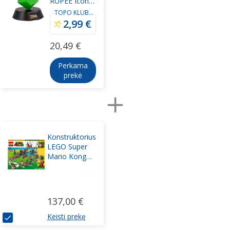
RUPEE Icon
Light
TOPO KLUBO
nariams
2,99 €
20,49 €
Perkama
prekė
Konstruktorius
LEGO Super
Mario Kongo
Didžio
važinėjimo
kasyklos
vežimėliu
137,00 €
papildomas
rinkinys 71425
Keisti prekę