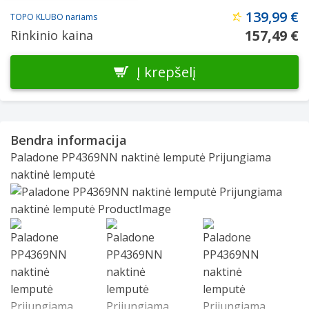
139,99 €
TOPO KLUBO nariams
157,49 €
Rinkinio kaina
Į krepšelį
Bendra informacija
Paladone PP4369NN naktinė lemputė Prijungiama
naktinė lemputė
Slide 1 of 3