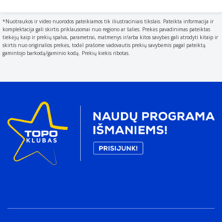
The sub-category of the product.
Prijungiama naktinė lemputė
*Nuotraukos ir video nuorodos pateikiamos tik iliustraciniais tikslais. Pateikta informacija ir
Šviesos jutiklis
komplektacija gali skirtis priklausomai nuo regiono ar šalies. Prekės pavadinimas pateiktas
Judesių jutiklis
tiekėjų kaip ir prekių spalva, parametrai, matmenys ir/arba kitos savybės gali atrodyti kitaip ir
skirtis nuo originalios prekės, todėl prašome vadovautis prekių savybėmis pagal pateiktą
Device that detects moving objects
gamintojo barkodą/gaminio kodą. Prekių kiekis ribotas.
Energijos valdymas
Maitinimo šaltinio tipas
What the power source is.
Baterija
Baterijos tipas
Description of battery supplied with the product
AAA
Palaikomų baterijų skaičius
The number of batteries that can be used with the
product.
2
Svoris ir matmenys
Plotis