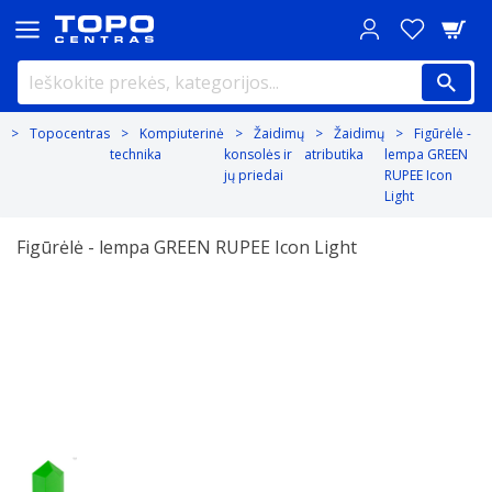
Topocentras
Kompiuterinė
Žaidimų
Žaidimų
Figūrėlė -
technika
konsolės ir
atributika
lempa GREEN
jų priedai
RUPEE Icon
Light
Figūrėlė - lempa GREEN RUPEE Icon Light