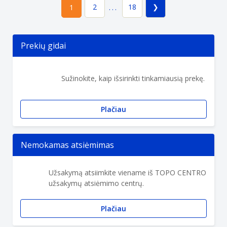
2
18
1
...
Prekių gidai
Sužinokite, kaip išsirinkti tinkamiausią prekę.
Plačiau
Nemokamas atsiėmimas
Užsakymą atsiimkite viename iš TOPO CENTRO
užsakymų atsiėmimo centrų.
Plačiau