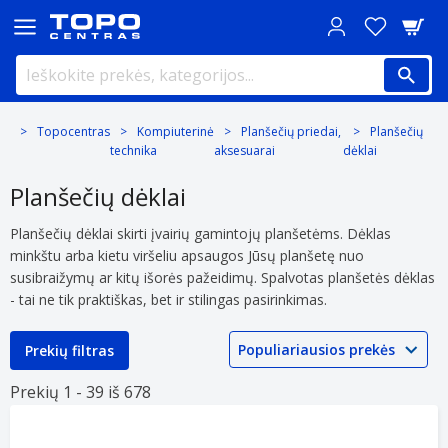
Topocentras
Kompiuterinė
Planšečių priedai,
Planšečių
technika
aksesuarai
dėklai
Planšečių dėklai
Planšečių dėklai skirti įvairių gamintojų planšetėms. Dėklas
minkštu arba kietu viršeliu apsaugos Jūsų planšetę nuo
susibraižymų ar kitų išorės pažeidimų. Spalvotas planšetės dėklas
- tai ne tik praktiškas, bet ir stilingas pasirinkimas.
Prekių filtras
Prekių 1 -
39 iš
678