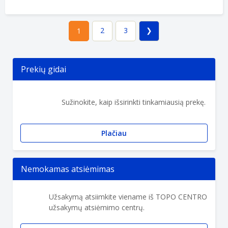
2
3
1
Prekių gidai
Sužinokite, kaip išsirinkti tinkamiausią prekę.
Plačiau
Nemokamas atsiėmimas
Užsakymą atsiimkite viename iš TOPO CENTRO
užsakymų atsiėmimo centrų.