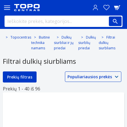
Topocentras
Buitinė
Dulkių
Dulkių
Filtrai
technika
siurbliai ir jų
siurblių
dulkių
namams
priedai
priedai
siurbliams
Filtrai dulkių siurbliams
Prekių filtras
Prekių 1 -
40 iš
96