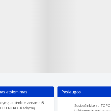
s atsiėmimas
Paslaugos
kymą atsiimkite viename iš
Susipažinkite su TOP
O CENTRO užsakymų
teikiamomis paslaugom