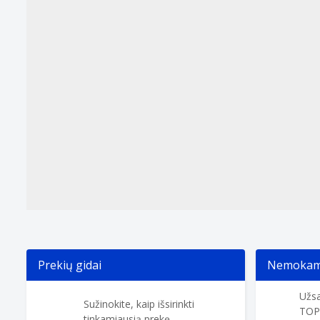
Prekių gidai
Nemokama
Užsa
Sužinokite, kaip išsirinkti
TOP
tinkamiausią prekę.