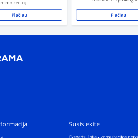
ėmimo centrų.
Plačiau
Plačiau
nformacija
Susisiekite
Ekspertų linija - konsultacijos per
ai