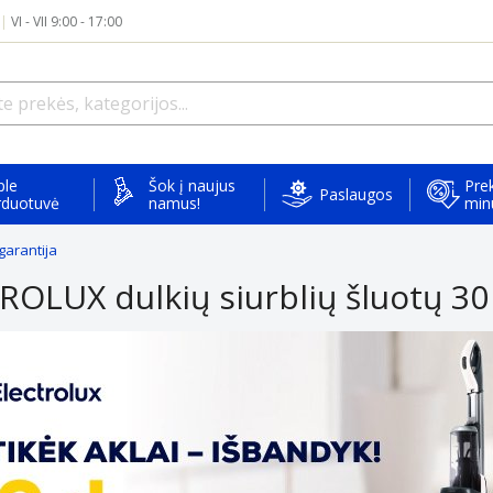
|
VI - VII 9:00 - 17:00
ple
Šok į naujus
Prek
Paslaugos
rduotuvė
namus!
min
garantija
OLUX dulkių siurblių šluotų 30 