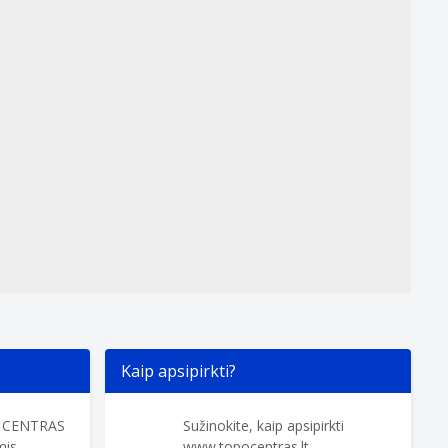
Kaip apsipirkti?
O CENTRAS
Sužinokite, kaip apsipirkti
is.
www.topocentras.lt.