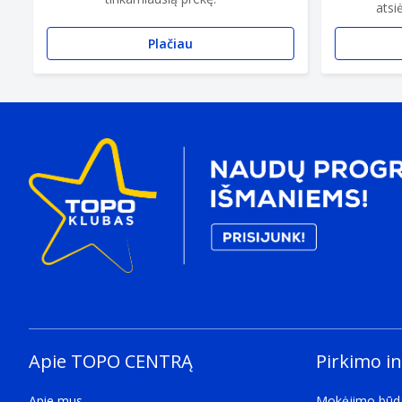
atsi
Plačiau
Apie TOPO CENTRĄ
Pirkimo i
Apie mus
Mokėjimo būd