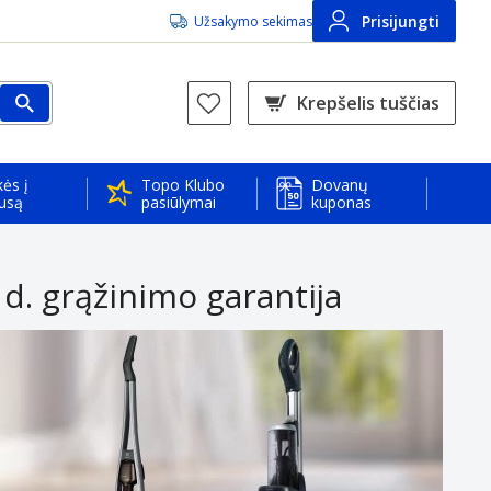
Prisijungti
Užsakymo sekimas
Krepšelis tuščias
ės į
Topo Klubo
Dovanų
usą
pasiūlymai
kuponas
d. grąžinimo garantija