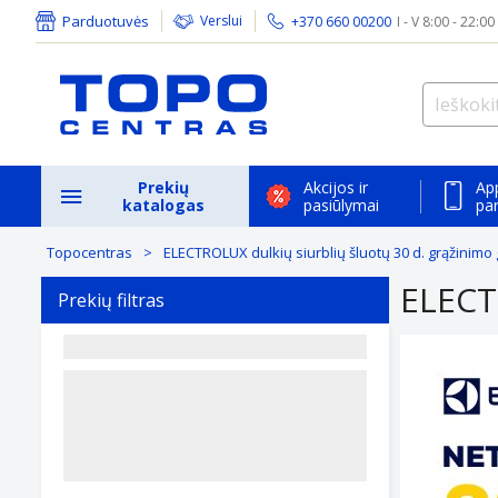
Parduotuvės
Verslui
+370 660 00200
I - V 8:00 - 22:00
Prekių
Akcijos ir
Ap
katalogas
pasiūlymai
pa
Topocentras
ELECTROLUX dulkių siurblių šluotų 30 d. grąžinimo 
ELECTR
Prekių filtras