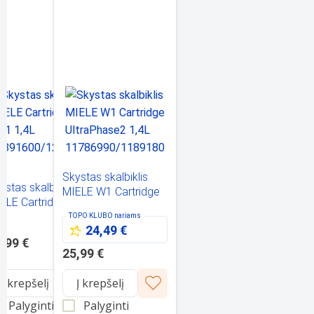
Skystas skalbiklis
lis
ystas skalbiklis
MIELE W1 Cartridge
ELE Cartridge UP1
UltraPhase2 1,4L
4L
TOPO KLUBO
nariams
11786990/11891800
24,49 €
891600/12154760
,99 €
25,99 €
Į krepšelį
Į krepšelį
Palyginti
Palyginti