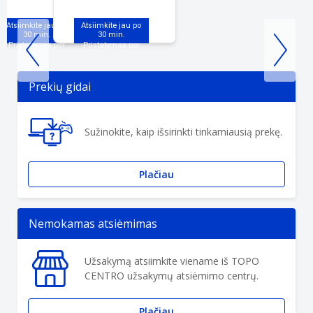
Atsiimkite jau po
Atsiimkite jau po
30 min.
30 min.
Item
1
Prekių gidai
of
3
Sužinokite, kaip išsirinkti tinkamiausią prekę.
Plačiau
Nemokamas atsiėmimas
Užsakymą atsiimkite viename iš TOPO
CENTRO užsakymų atsiėmimo centrų.
Plačiau