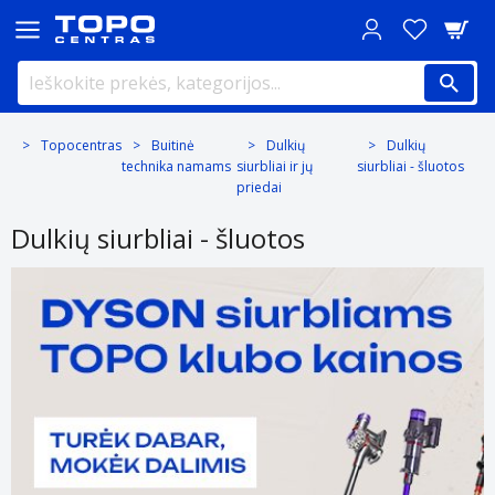
Topocentras
Buitinė
Dulkių
Dulkių
technika namams
siurbliai ir jų
siurbliai - šluotos
priedai
Dulkių siurbliai - šluotos