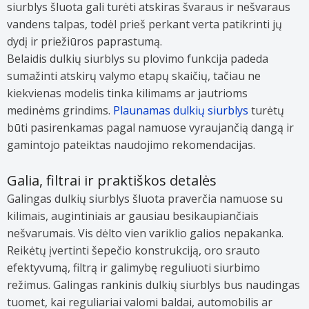
siurblys šluota gali turėti atskiras švaraus ir nešvaraus
vandens talpas, todėl prieš perkant verta patikrinti jų
dydį ir priežiūros paprastumą.
Belaidis dulkių siurblys su plovimo funkcija padeda
sumažinti atskirų valymo etapų skaičių, tačiau ne
kiekvienas modelis tinka kilimams ar jautrioms
medinėms grindims.
Plaunamas dulkių siurblys
turėtų
būti pasirenkamas pagal namuose vyraujančią dangą ir
gamintojo pateiktas naudojimo rekomendacijas.
Galia, filtrai ir praktiškos detalės
Galingas dulkių siurblys šluota praverčia namuose su
kilimais, augintiniais ar gausiau besikaupiančiais
nešvarumais. Vis dėlto vien variklio galios nepakanka.
Reikėtų įvertinti šepečio konstrukciją, oro srauto
efektyvumą, filtrą ir galimybę reguliuoti siurbimo
režimus. Galingas rankinis dulkių siurblys bus naudingas
tuomet, kai reguliariai valomi baldai, automobilis ar