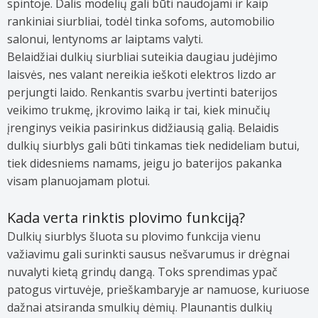
spintoje. Dalis modelių gali būti naudojami ir kaip
rankiniai siurbliai, todėl tinka sofoms, automobilio
salonui, lentynoms ar laiptams valyti.
Belaidžiai dulkių siurbliai suteikia daugiau judėjimo
laisvės, nes valant nereikia ieškoti elektros lizdo ar
perjungti laido. Renkantis svarbu įvertinti baterijos
veikimo trukmę, įkrovimo laiką ir tai, kiek minučių
įrenginys veikia pasirinkus didžiausią galią. Belaidis
dulkių siurblys gali būti tinkamas tiek nedideliam butui,
tiek didesniems namams, jeigu jo baterijos pakanka
visam planuojamam plotui.
Kada verta rinktis plovimo funkciją?
Dulkių siurblys šluota su plovimo funkcija vienu
važiavimu gali surinkti sausus nešvarumus ir drėgnai
nuvalyti kietą grindų dangą. Toks sprendimas ypač
patogus virtuvėje, prieškambaryje ar namuose, kuriuose
dažnai atsiranda smulkių dėmių. Plaunantis dulkių