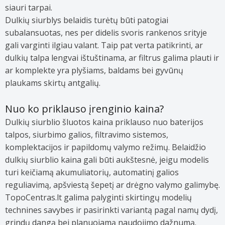
siauri tarpai.
Dulkių siurblys belaidis turėtų būti patogiai
subalansuotas, nes per didelis svoris rankenos srityje
gali varginti ilgiau valant. Taip pat verta patikrinti, ar
dulkių talpa lengvai ištuštinama, ar filtrus galima plauti ir
ar komplekte yra plyšiams, baldams bei gyvūnų
plaukams skirtų antgalių.
Nuo ko priklauso įrenginio kaina?
Dulkių siurblio šluotos kaina priklauso nuo baterijos
talpos, siurbimo galios, filtravimo sistemos,
komplektacijos ir papildomų valymo režimų. Belaidžio
dulkių siurblio kaina gali būti aukštesnė, jeigu modelis
turi keičiamą akumuliatorių, automatinį galios
reguliavimą, apšviestą šepetį ar drėgno valymo galimybę.
TopoCentras.lt galima palyginti skirtingų modelių
technines savybes ir pasirinkti variantą pagal namų dydį,
grindų dangą bei planuojamą naudojimo dažnumą.