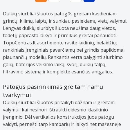
Dulkių siurbliai šluotos patogūs greitam kasdieniam
grindų, kilimų, laiptų ir sunkiau pasiekiamų vietų valymui.
Lengvas dulkių siurblys šluota neužima daug vietos,
todėl jį paprasta laikyti ir prireikus greitai panaudoti.
TopoCentras.lt asortimente rasite laidinių, belaidžių,
rankiniais įrenginiais paverčiamų bei grindis papildomai
plaunančių modelių. Renkantis verta palyginti siurbimo
galią, baterijos veikimo laiką, svorį, dulkių talpą,
filtravimo sistemą ir komplekte esančius antgalius.
Patogus pasirinkimas greitam namų
tvarkymui
Dulkių siurbliai šluotos pritaikyti dažnam ir greitam
valymui, kai nesinori ištraukti didesnio klasikinio
įrenginio. Dėl vertikalios konstrukcijos juos patogu
valdyti, pernešti tarp kambarių ir laikyti net mažesnėje