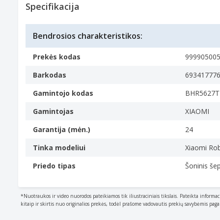
Modelio suderinamumas: Xiaomi
Specifikacija
Specifikacijos
Savybės
Gaminio tipas
Bendrosios charakteristikos:
The sub-category of the product.
Šepetys
Prekės kodas
99990500
Tinka dulkių siurblio tipui
Barkodas
69341777
Dulkių siurbliui-robotui
Gamintojo kodas
BHR5627T
Produkto spalva
The colour e.g. red
Gamintojas
XIAOMI
Balta
Garantija (mėn.)
24
Modelio suderinamumas
What other brands this brand can be used with.
Tinka modeliui
Xiaomi Ro
Xiaomi
Priedo tipas
Šoninis šep
Savybės
Suderinamumas
The other products
*Nuotraukos ir video nuorodos pateikiamos tik iliustraciniais tikslais. Pateikta informac
Mop 2
kitaip ir skirtis nuo originalios prekės, todėl prašome vadovautis prekių savybėmis pag