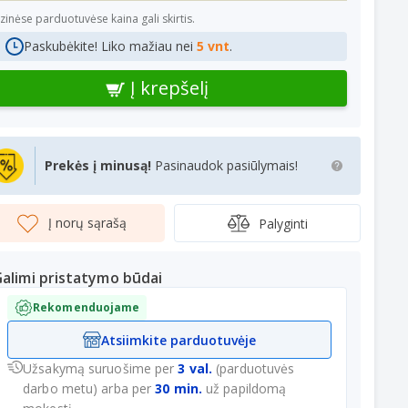
izinėse parduotuvėse kaina gali skirtis.
Paskubėkite! Liko mažiau nei
5 vnt
.
Į krepšelį
Prekės į minusą!
Pasinaudok pasiūlymais!
Į norų sąrašą
Palyginti
alimi pristatymo būdai
Rekomenduojame
Atsiimkite parduotuvėje
Užsakymą suruošime per
3 val.
(parduotuvės
darbo metu) arba per
30 min.
už papildomą