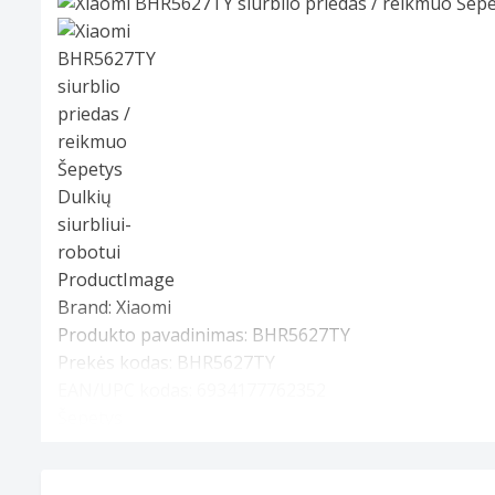
Slide 1 of 1
Brand:
Xiaomi
Produkto pavadinimas:
BHR5627TY
Prekės kodas:
BHR5627TY
EAN/UPC kodas:
6934177762352
Šepetys
Tinka dulkių siurblio tipui: Dulkių siurbliui-robotui
Balta
Specifikacijos