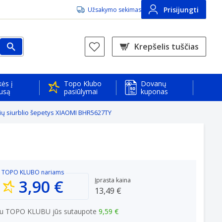
Prisijungti
Užsakymo sekimas
Krepšelis tuščias
ės į
Topo Klubo
Dovanų
usą
pasiūlymai
kuponas
ių siurblio šepetys XIAOMI BHR5627TY
TOPO KLUBO
nariams
3,90 €
Įprasta kaina
13,49 €
u TOPO KLUBU jūs sutaupote
9,59 €