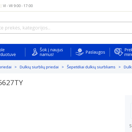
|
VI - VII 9:00 - 17:00
ple
Šok į naujus
Prek
Paslaugos
rduotuvė
namus!
min
 priedai
Dulkių siurblių priedai
Šepetėliai dulkių siurbliams
Dulk
R5627TY
S