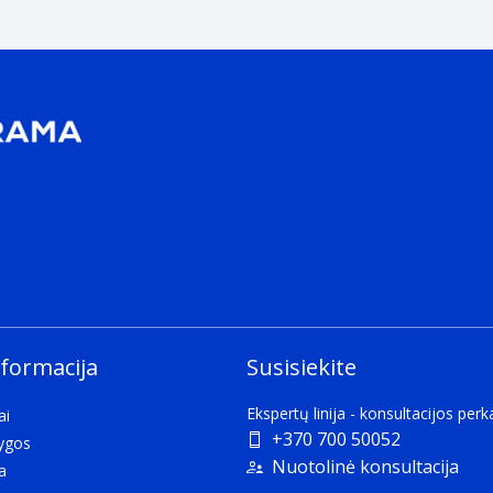
nformacija
Susisiekite
Ekspertų linija - konsultacijos per
ai
+370 700 50052
lygos
Nuotolinė konsultacija
a