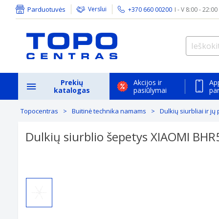
Parduotuvės
Verslui
+370 660 00200
I - V 8:00 - 22:00
Prekių
Akcijos ir
Ap
katalogas
pasiūlymai
pa
Topocentras
Buitinė technika namams
Dulkių siurbliai ir jų
Dulkių siurblio šepetys XIAOMI BH