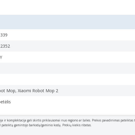
5339
62352
Y
bot Mop, Xiaomi Robot Mop 2
etėlis
ija ir komplektacija gali skirtis priklausomai nuo regiono ar šalies. Prekės pavadinimas pateiktas 
al pateiktą gamintojo barkodą/gaminio kodą. Prekių kiekis ribotas.