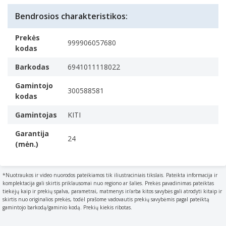
Bendrosios charakteristikos:
Prekės
999906057680
kodas
Barkodas
6941011118022
Gamintojo
300588581
kodas
Gamintojas
KITI
Garantija
24
(mėn.)
*Nuotraukos ir video nuorodos pateikiamos tik iliustraciniais tikslais. Pateikta informacija ir
komplektacija gali skirtis priklausomai nuo regiono ar šalies. Prekės pavadinimas pateiktas
tiekėjų kaip ir prekių spalva, parametrai, matmenys ir/arba kitos savybės gali atrodyti kitaip ir
skirtis nuo originalios prekės, todėl prašome vadovautis prekių savybėmis pagal pateiktą
gamintojo barkodą/gaminio kodą. Prekių kiekis ribotas.