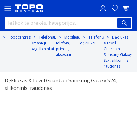
Topocentras
Telefonai,
Mobiliųjų
Telefonų
Dėkliukas
Išmanieji
telefonų
dėkliukai
X-Level
pagalbininkai
priedai,
Guardian
aksesuarai
Samsung Galaxy
S24, silikoninis,
raudonas
Dėkliukas X-Level Guardian Samsung Galaxy S24,
silikoninis, raudonas