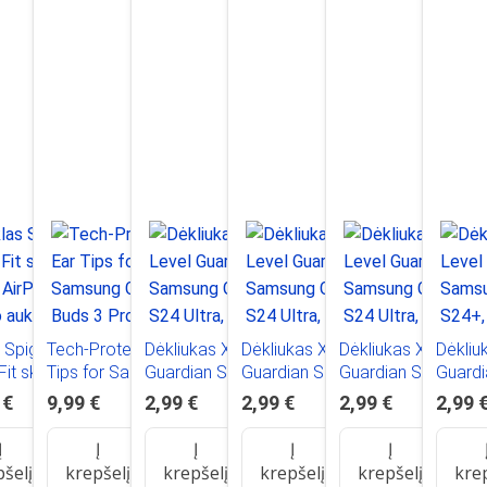
 Spigen
Tech-Protect Ear
Dėkliukas X-Level
Dėkliukas X-Level
Dėkliukas X-Level
Dėkliu
it skirtas
Tips for Samsung
Guardian Samsung
Guardian Samsung
Guardian Samsung
Guard
AirPods 3,
Galaxy Buds 3 Pro
Galaxy S24 Ultra,
Galaxy S24 Ultra,
Galaxy S24 Ultra,
Galaxy
 €
9,99 €
2,99 €
2,99 €
2,99 €
2,99 
o aukso
in sizes S / M / L -
silikoninis,
silikoninis, tamsiai
silikoninis, tamsiai
silikon
black (3 pcs.)
raudonas
žalias
mėlynas
Į
Į
Į
Į
Į
pšelį
krepšelį
krepšelį
krepšelį
krepšelį
kre