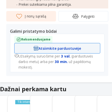
- Prekei suteikiama pilna garantija.
Į norų sąrašą
Palyginti
Galimi pristatymo būdai
Rekomenduojame
Atsiimkite parduotuvėje
Užsakymą suruošime per
3 val.
(parduotuvės
darbo metu) arba per
30 min.
už papildomą
mokestį.
Dažnai perkama kartu
Tik internetu