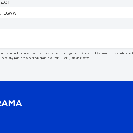
72331
6CTEGWW
ija ir komplektacija gali skirtis priklausomai nuo regiono ar šalies. Prekės pavadinimas pateiktas 
o side.
al pateiktą gamintojo barkodą/gaminio kodą. Prekių kiekis ribotas.
g.
r from base to top.
. If possible