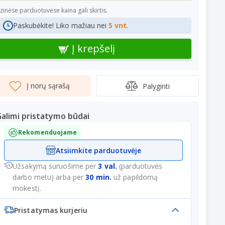
izinėse parduotuvėse kaina gali skirtis.
Paskubėkite! Liko mažiau nei
5 vnt
.
Į krepšelį
Į norų sąrašą
Palyginti
alimi pristatymo būdai
Rekomenduojame
Atsiimkite parduotuvėje
Užsakymą suruošime per
3 val.
(parduotuvės
darbo metu) arba per
30 min.
už papildomą
mokestį.
Pristatymas kurjeriu