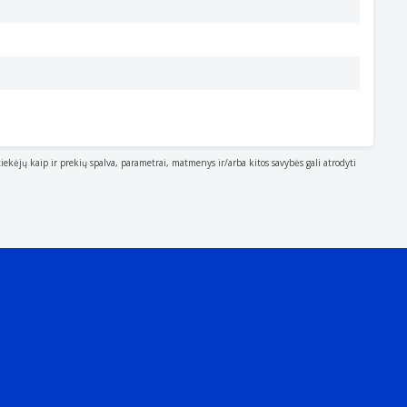
tiekėjų kaip ir prekių spalva, parametrai, matmenys ir/arba kitos savybės gali atrodyti