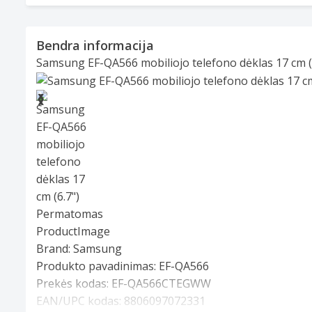
Bendra informacija
Samsung EF-QA566 mobiliojo telefono dėklas 17 cm 
Slide 1 of 6
❮
❯
Brand:
Samsung
Produkto pavadinimas:
EF-QA566
Prekės kodas:
EF-QA566CTEGWW
EAN/UPC kodas:
8806097072331