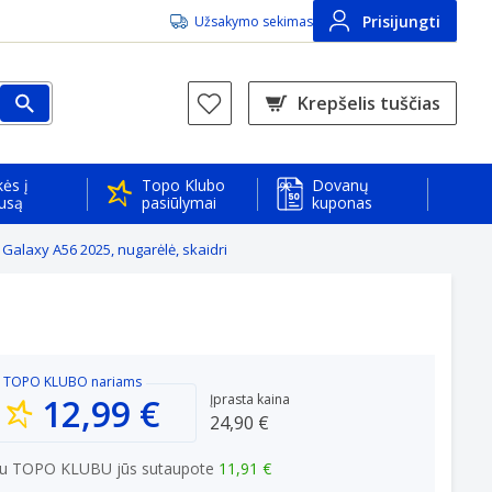
Prisijungti
Užsakymo sekimas
Krepšelis tuščias
ės į
Topo Klubo
Dovanų
usą
pasiūlymai
kuponas
alaxy A56 2025, nugarėlė, skaidri
TOPO KLUBO
nariams
12,99 €
Įprasta kaina
24,90 €
u TOPO KLUBU jūs sutaupote
11,91 €