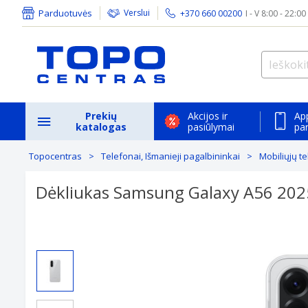
Parduotuvės
Verslui
+370 660 00200
I - V 8:00 - 22:00
Prekių
Akcijos ir
Ap
katalogas
pasiūlymai
pa
Topocentras
Telefonai, Išmanieji pagalbininkai
Mobiliųjų t
Dėkliukas Samsung Galaxy A56 2025,
Previous