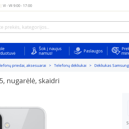
|
VI - VII 9:00 - 17:00
ple
Šok į naujus
Prek
Paslaugos
rduotuvė
namus!
min
elefonų priedai, aksesuarai
Telefonų dėkliukai
Dėkliukas Samsung G
 nugarėlė, skaidri
S