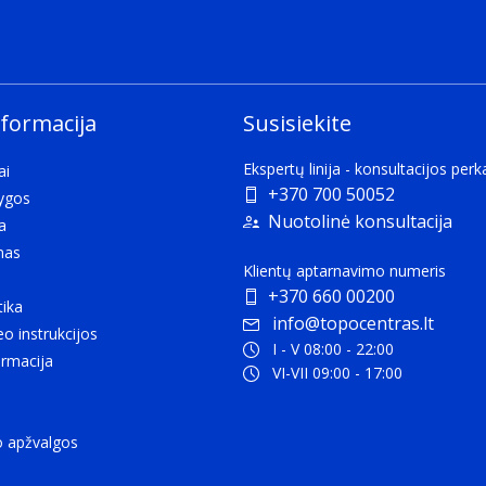
nformacija
Susisiekite
Ekspertų linija - konsultacijos per
ai
+370 700 50052
lygos
Nuotolinė konsultacija
a
mas
Klientų aptarnavimo numeris
+370 660 00200
tika
info@topocentras.lt
eo instrukcijos
I - V 08:00 - 22:00
rmacija
VI-VII 09:00 - 17:00
o apžvalgos