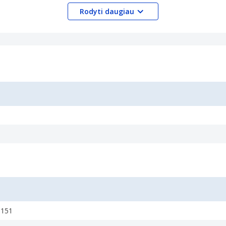
Rodyti daugiau
s product.
6
0151