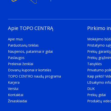
Kitos savybės
Pakuočių kiekis
Clear Case, Reflet
Apie TOPO CENTRĄ
Pirkimo i
Apie mus
Mokėjimo būd
Parduotuvių tinklas
Pristatymo są
Naujienos, patarimai ir gidai
Prekių garantij
Paslaugos
Prekių grąžini
Prekiniai ženklai
Taisyklės
Dovanų kuponai ir kortelės
Privatumo poli
TOPO CENTRO naudų programa
Kaip pirkti? Vid
Karjera
Užsakymo info
Verslui
DUK
Kontaktai
Prekių gidai
Žiniasklaidai
Produktų vide