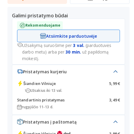
Galimi pristatymo būdai
Rekomenduojame
Atsiimkite parduotuvėje
Užsakymą suruošime per
3 val.
(parduotuvės
darbo metu) arba per
30 min.
už papildomą
mokestį.
Pristatymas kurjeriu
Šiandien
Vilniuje
5,99 €
Užsakius iki 13 val.
Standartinis pristatymas
3,49 €
rugpjūčio 11-13 d.
Pristatymas į paštomatą
Šiandien
Vilniuje
3,99 €