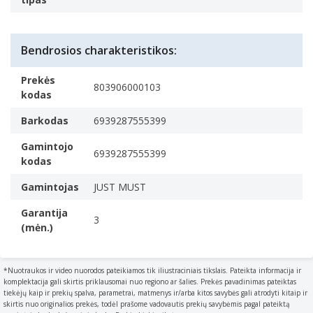
Bendrosios charakteristikos:
Prekės
803906000103
kodas
Barkodas
6939287555399
Gamintojo
6939287555399
kodas
Gamintojas
JUST MUST
Garantija
3
(mėn.)
*Nuotraukos ir video nuorodos pateikiamos tik iliustraciniais tikslais. Pateikta informacija ir
komplektacija gali skirtis priklausomai nuo regiono ar šalies. Prekės pavadinimas pateiktas
tiekėjų kaip ir prekių spalva, parametrai, matmenys ir/arba kitos savybės gali atrodyti kitaip ir
skirtis nuo originalios prekės, todėl prašome vadovautis prekių savybėmis pagal pateiktą