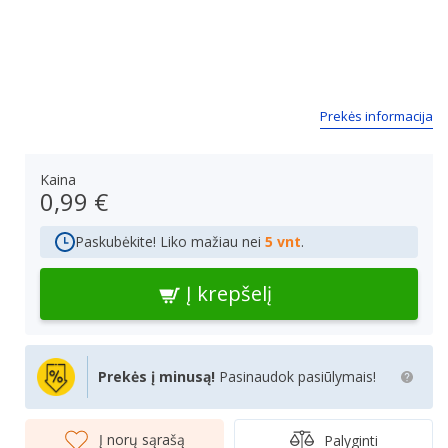
Prekės informacija
Kaina
0,99 €
Paskubėkite! Liko mažiau nei
5 vnt
.
Į krepšelį
Prekės į minusą!
Pasinaudok pasiūlymais!
Į norų sąrašą
Palyginti