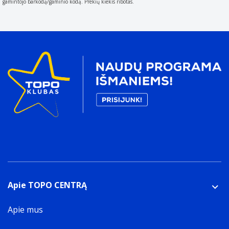
gamintojo barkodą/gaminio kodą. Prekių kiekis ribotas.
Apie TOPO CENTRĄ
Apie mus