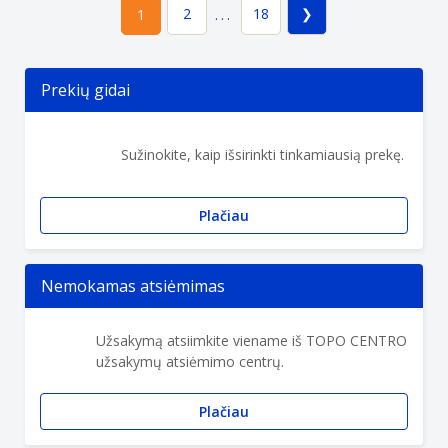
2
18
1
...
Prekių gidai
Sužinokite, kaip išsirinkti tinkamiausią prekę.
Plačiau
Nemokamas atsiėmimas
Užsakymą atsiimkite viename iš TOPO CENTRO
užsakymų atsiėmimo centrų.
Plačiau