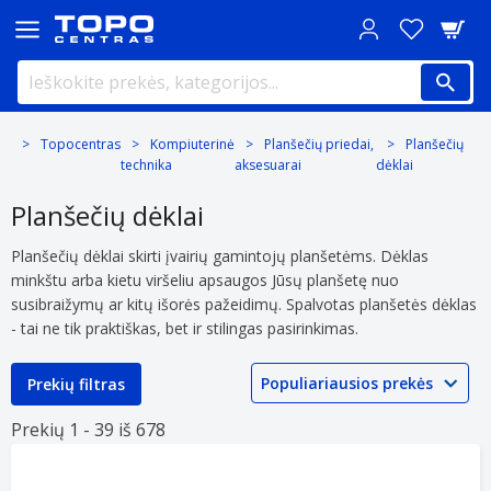
Topocentras
Kompiuterinė
Planšečių priedai,
Planšečių
technika
aksesuarai
dėklai
Planšečių dėklai
Planšečių dėklai skirti įvairių gamintojų planšetėms. Dėklas
minkštu arba kietu viršeliu apsaugos Jūsų planšetę nuo
susibraižymų ar kitų išorės pažeidimų. Spalvotas planšetės dėklas
- tai ne tik praktiškas, bet ir stilingas pasirinkimas.
Prekių filtras
Prekių 1 -
39 iš
678