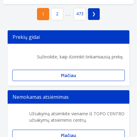
2
473
1
...
Prekių gidai
Sužinokite, kaip išsirinkti tinkamiausią prekę.
Plačiau
Nemokamas atsiėmimas
Užsakymą atsiimkite viename iš TOPO CENTRO
užsakymų atsiėmimo centrų.
Plačiau