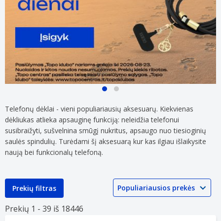
Atrinktiems
Daugeliui
mobiliųjų
DELTACO
Telefonų dėklai - vieni populiariausių aksesuarų. Kiekvienas
telefonų
mobiliųjų
aksesuarams
telefonų
dėkliukas atlieka apsauginę funkciją: neleidžia telefonui
TOP
aksesuarų
susibraižyti, sušvelnina smūgį nukritus, apsaugo nuo tiesioginių
kainos!
TOP
saulės spindulių. Turėdami šį aksesuarą kur kas ilgiau išlaikysite
kainos!
naują bei funkcionalų telefoną.
Prekių filtras
Prekių 1 -
39 iš
18446