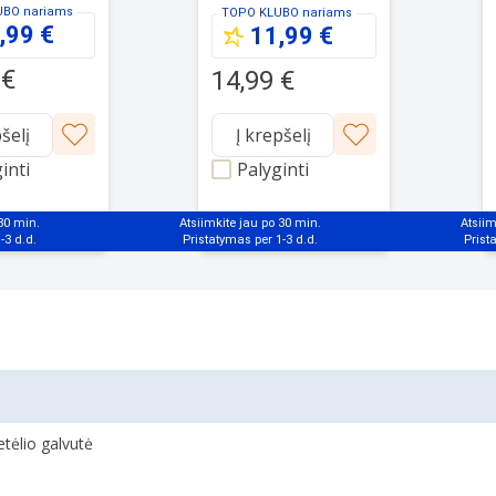
, 4 vnt.,
Clean Pro, 2 vnt., balti
UBO
nariams
TOPO KLUBO
nariams
,99 €
11,99 €
 €
14,99 €
pšelį
Į krepšelį
inti
Palyginti
 30 min.
Atsiimkite jau po 30 min.
Atsiim
tėlio galvutė