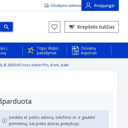
Prisijungti
Užsakymo sekimas
Krepšelis tuščias
ės į
Topo Klubo
Dovanų
usą
pasiūlymai
kuponas
-B, EB50-8 Cross Action Pro, 8 vnt., balti
Išparduota
Įveskite el. pašto adresą, telefono nr. ir gaukite
priminimą, kai prekė atsiras prekyboje.