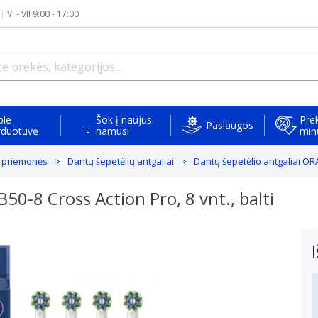
|
VI - VII 9:00 - 17:00
ple
Šok į naujus
Prek
Paslaugos
rduotuvė
namus!
min
 priemonės
Dantų šepetėlių antgaliai
Dantų šepetėlio antgaliai ORAL
50-8 Cross Action Pro, 8 vnt., balti