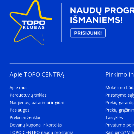
Apie TOPO CENTRĄ
Pirkimo i
Apie mus
Mokėjimo būd
Parduotuvių tinklas
Pristatymo są
Naujienos, patarimai ir gidai
Prekių garantij
Paslaugos
Prekių grąžini
Prekiniai ženklai
Taisyklės
Dovanų kuponai ir kortelės
Privatumo poli
TOPO CENTRO naudų programa
Kaip pirkti? Vid