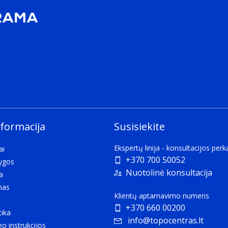
nformacija
Susisiekite
Ekspertų linija - konsultacijos per
ai
+370 700 50052
lygos
Nuotolinė konsultacija
a
mas
Klientų aptarnavimo numeris
+370 660 00200
tika
info@topocentras.lt
eo instrukcijos