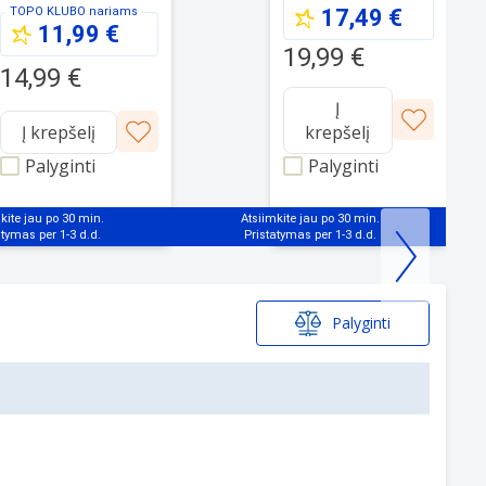
Pro, 2 vnt., juodi
TOPO KLUBO
nariams
17,49 €
11,99 €
19,99 €
14,99 €
Į
Į krepšelį
krepšelį
Palyginti
Palyginti
kite jau po 30 min.
Atsiimkite jau po 30 min.
Palyginti