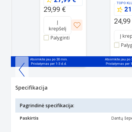
Clean Pro
TOPO KL
balti
29,99 €
21
24,99
Į
krepšelį
Į kre
Palyginti
Palyg
Atsiimkite jau po 30 min.
Atsiimkite jau po
Item
1
Specifikacija
of
25
Pagrindinė specifikacija:
Paskirtis
Dantų šepe