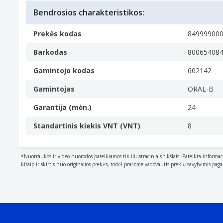
Bendrosios charakteristikos:
Prekės kodas
84999900
Barkodas
80065408
Gamintojo kodas
602142
Gamintojas
ORAL-B
Garantija (mėn.)
24
Standartinis kiekis VNT (VNT)
8
*Nuotraukos ir video nuorodos pateikiamos tik iliustraciniais tikslais. Pateikta informac
kitaip ir skirtis nuo originalios prekės, todėl prašome vadovautis prekių savybėmis pag