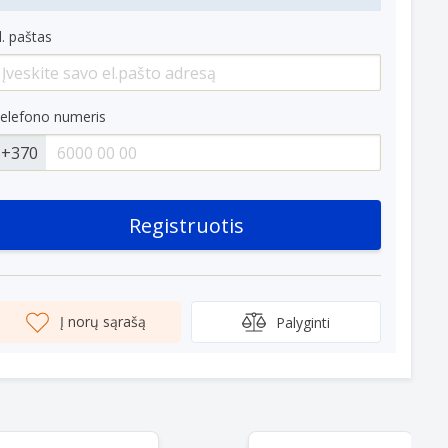
l. paštas
elefono numeris
+370
Registruotis
Į norų sąrašą
Palyginti