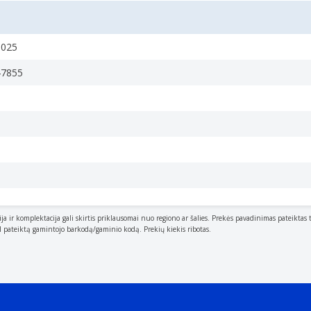
0025
47855
ija ir komplektacija gali skirtis priklausomai nuo regiono ar šalies. Prekės pavadinimas pateiktas 
al pateiktą gamintojo barkodą/gaminio kodą. Prekių kiekis ribotas.