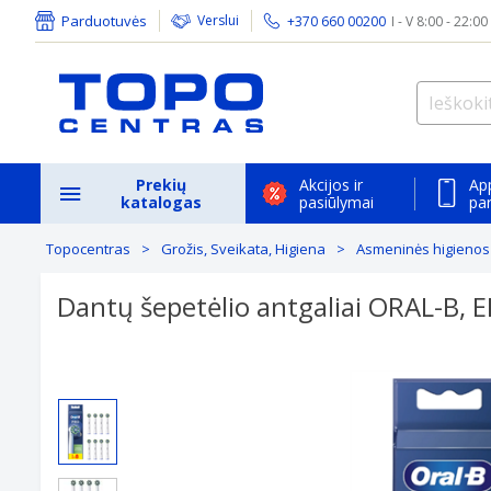
Parduotuvės
Verslui
+370 660 00200
I - V 8:00 - 22:00
Prekių
Akcijos ir
Ap
katalogas
pasiūlymai
pa
Topocentras
Grožis, Sveikata, Higiena
Asmeninės higienos
Dantų šepetėlio antgaliai ORAL-B, EB
Previous