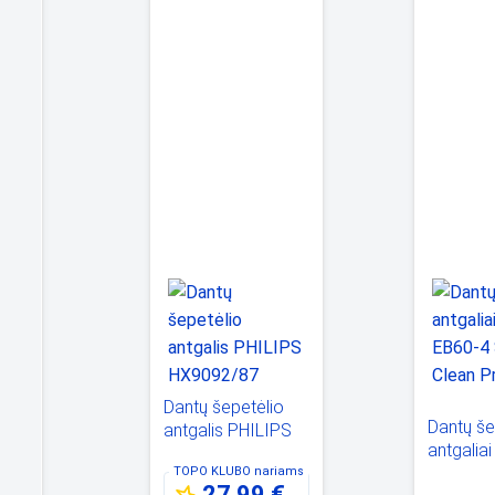
o
Dantų šepetėlio
Dantų še
PS
antgalis PHILIPS
antgalia
HX9092/87
EB60-4 S
iams
TOPO KLUBO
nariams
€
27,99 €