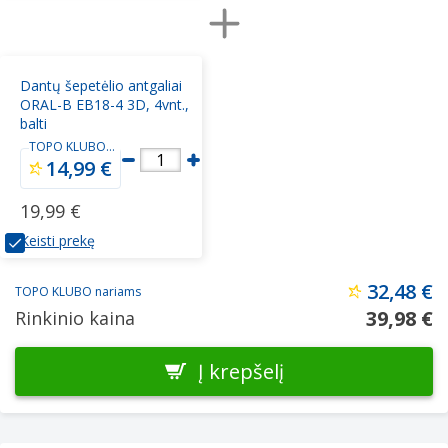
Dantų šepetėlio antgaliai
ORAL-B EB18-4 3D, 4vnt.,
balti
TOPO KLUBO
1
nariams
14,99 €
19,99 €
Keisti prekę
32,48 €
TOPO KLUBO nariams
39,98 €
Rinkinio kaina
Į krepšelį