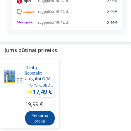
2,99 €
rugpjūčio 10-12 d.
2,99 €
rugpjūčio 10-12 d.
2,99 €
rugpjūčio 10-12 d.
Jums būtinai prireiks
Dantų
šepetėlio
antgaliai ORAL-
B, EB20-6
TOPO KLUBO
nariams
Precision,
17,49 €
6vnt., balti
19,99 €
Perkama
prekė