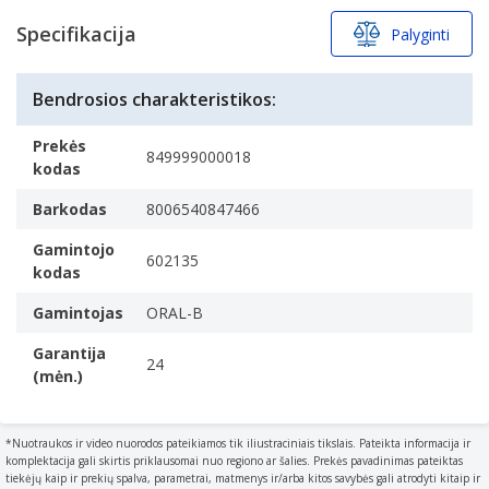
Specifikacija
Palyginti
Bendrosios charakteristikos:
Prekės
849999000018
kodas
Barkodas
8006540847466
Gamintojo
602135
kodas
Gamintojas
ORAL-B
Garantija
24
(mėn.)
*Nuotraukos ir video nuorodos pateikiamos tik iliustraciniais tikslais. Pateikta informacija ir
komplektacija gali skirtis priklausomai nuo regiono ar šalies. Prekės pavadinimas pateiktas
tiekėjų kaip ir prekių spalva, parametrai, matmenys ir/arba kitos savybės gali atrodyti kitaip ir