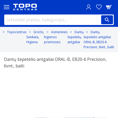
Topocentras
Grožis,
Asmeninės
Dantų
Dantų
Sveikata,
higienos
šepetėlių
šepetėlio antgaliai
Higiena
priemonės
antgaliai
ORAL-B, EB20-6
Precision, 6vnt., balti
Dantų šepetėlio antgaliai ORAL-B, EB20-6 Precision,
6vnt., balti
Previous