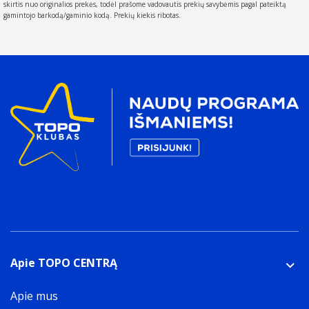
skirtis nuo originalios prekės, todėl prašome vadovautis prekių savybėmis pagal pateiktą
gamintojo barkodą/gaminio kodą. Prekių kiekis ribotas.
Apie TOPO CENTRĄ
Apie mus