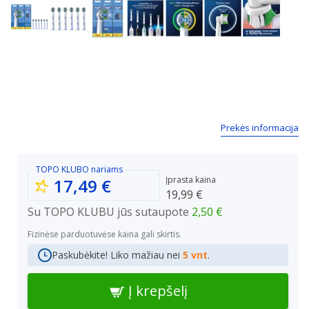
Next
Prekės informacija
TOPO KLUBO
nariams
Įprasta kaina
17,49 €
19,99 €
Su TOPO KLUBU jūs sutaupote
2,50 €
Fizinėse parduotuvėse kaina gali skirtis.
Paskubėkite! Liko mažiau nei
5 vnt
.
Į krepšelį