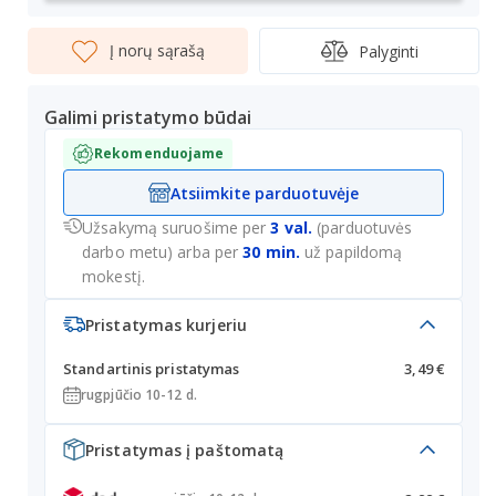
Į norų sąrašą
Palyginti
Galimi pristatymo būdai
Rekomenduojame
Atsiimkite parduotuvėje
Užsakymą suruošime per
3 val.
(parduotuvės
darbo metu) arba per
30 min.
už papildomą
mokestį.
Pristatymas kurjeriu
Standartinis pristatymas
3,49 €
rugpjūčio 10-12 d.
Pristatymas į paštomatą