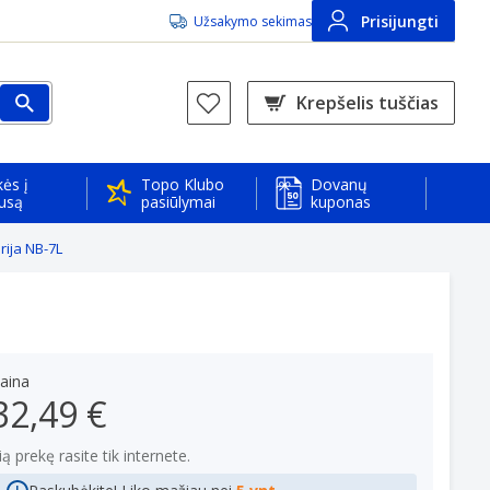
Prisijungti
Užsakymo sekimas
Krepšelis tuščias
ės į
Topo Klubo
Dovanų
usą
pasiūlymai
kuponas
rija NB-7L
aina
32,49 €
ią prekę rasite tik internete.