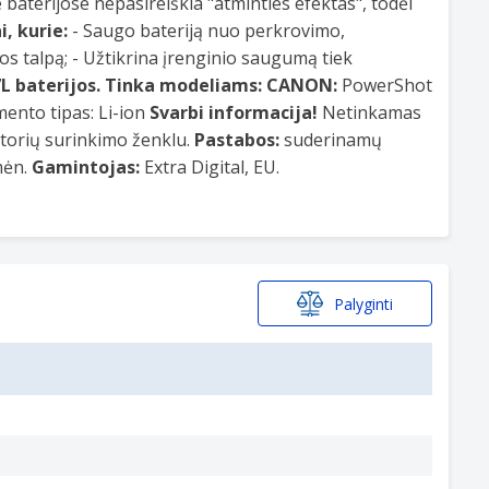
baterijose nepasireiškia "atminties efektas", todėl
, kurie:
- Saugo bateriją nuo perkrovimo,
os talpą; - Užtikrina įrenginio saugumą tiek
L baterijos.
Tinka modeliams:
CANON:
PowerShot
ento tipas: Li-ion
Svarbi informacija!
Netinkamas
iatorių surinkimo ženklu.
Pastabos:
suderinamų
mėn.
Gamintojas:
Extra Digital, EU.
Palyginti