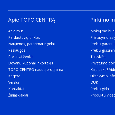
Apie TOPO CENTRĄ
Pirkimo i
Apie mus
Mokėjimo būd
Parduotuvių tinklas
Pristatymo są
Naujienos, patarimai ir gidai
Prekių garantij
Paslaugos
Prekių grąžini
Prekiniai ženklai
Taisyklės
Dovanų kuponai ir kortelės
Privatumo poli
TOPO CENTRO naudų programa
Kaip pirkti? Vid
Karjera
Užsakymo info
Verslui
DUK
Kontaktai
Prekių gidai
Žiniasklaidai
Produktų vide