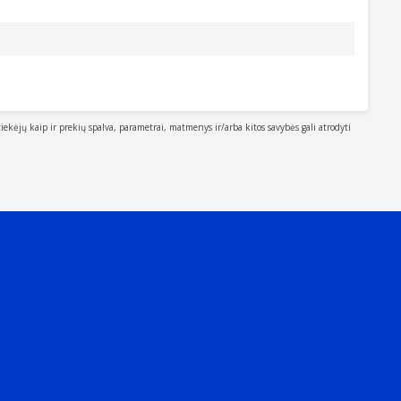
tiekėjų kaip ir prekių spalva, parametrai, matmenys ir/arba kitos savybės gali atrodyti