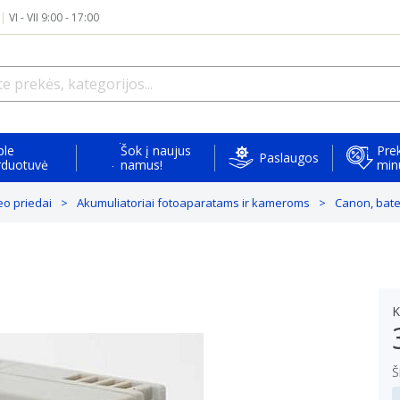
|
VI - VII 9:00 - 17:00
ple
Šok į naujus
Prek
Paslaugos
rduotuvė
namus!
min
eo priedai
Akumuliatoriai fotoaparatams ir kameroms
Canon, bate
K
Š