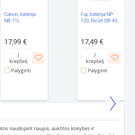
Canon, baterija
Fuji, baterija NP-
NB-11L
120, Ricoh DB-43,
Pentax D-LI7
17,99 €
17,49 €
Į
Į
krepšelį
krepšelį
Palyginti
Palyginti
ntos naudojant naujus, aukštos kokybės ir