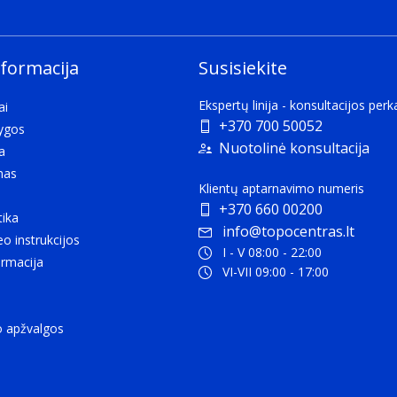
nformacija
Susisiekite
Ekspertų linija - konsultacijos per
ai
+370 700 50052
lygos
Nuotolinė konsultacija
a
mas
Klientų aptarnavimo numeris
+370 660 00200
tika
info@topocentras.lt
eo instrukcijos
I - V 08:00 - 22:00
rmacija
VI-VII 09:00 - 17:00
o apžvalgos