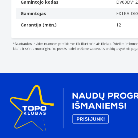
Gamintojo kodas
DV00DV12
Gamintojas
EXTRA DIG
Garantija (mėn.)
12
*Nuotraukos ir video nuorodos pateikiamos tik iliustraciniais tikslais. Pateikta informac
kitaip ir skirtis nuo originalios prekės, todėl prašome vadovautis prekių savybėmis pag