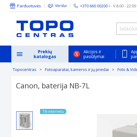
Parduotuvės
Verslui
+370 660 00200
I - V 8:00 - 22:00
Prekių
Akcijos ir
Ap
katalogas
pasiūlymai
pa
Topocentras
Fotoaparatai, kameros ir jų priedai
Foto & Vid
Canon, baterija NB-7L
Tik internetu