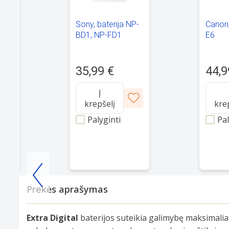
NP-
Sony, baterija NP-
Canon,
BD1, NP-FD1
E6
35,99 €
44,9
Į
krepšelį
kre
Palyginti
Pal
Item
Prekės aprašymas
1
of
Extra Digital
baterijos suteikia galimybę maksimalia
25