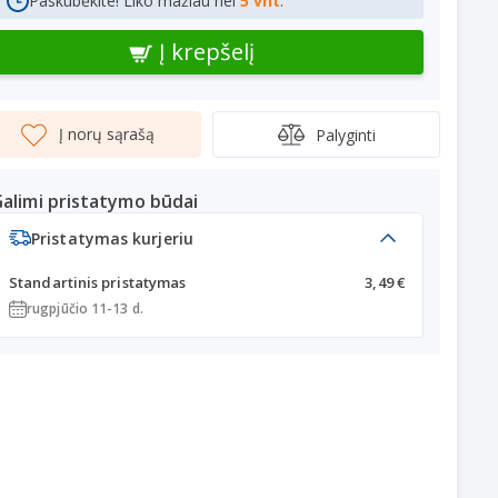
Paskubėkite! Liko mažiau nei
5 vnt
.
Į krepšelį
Į norų sąrašą
Palyginti
alimi pristatymo būdai
Pristatymas kurjeriu
Standartinis pristatymas
3,49 €
rugpjūčio 11-13 d.