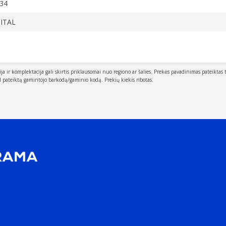
34
ITAL
ija ir komplektacija gali skirtis priklausomai nuo regiono ar šalies. Prekės pavadinimas pateiktas 
al pateiktą gamintojo barkodą/gaminio kodą. Prekių kiekis ribotas.