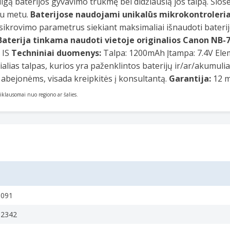
ą baterijos gyvavimo trukmę bei didžiausią jos talpą. Šiose 
iu metu.
Baterijose naudojami unikalūs mikrokontroleriai
šsikrovimo parametrus siekiant maksimaliai išnaudoti baterij
Baterija tinkama naudoti vietoje originalios Canon NB-7
 IS
Techniniai duomenys:
Talpa: 1200mAh Įtampa: 7.4V Elem
cialias talpas, kurios yra paženklintos baterijų ir/ar/akumul
t abejonėms, visada kreipkitės į konsultantą.
Garantija:
12 
priklausomai nuo regiono ar šalies.
0091
12342