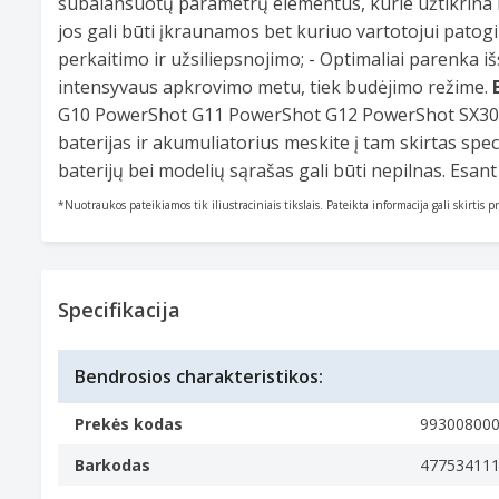
subalansuotų parametrų elementus, kurie užtikrina ilg
jos gali būti įkraunamos bet kuriuo vartotojui patog
perkaitimo ir užsiliepsnojimo; - Optimaliai parenka i
intensyvaus apkrovimo metu, tiek budėjimo režime.
G10 PowerShot G11 PowerShot G12 PowerShot SX30
baterijas ir akumuliatorius meskite į tam skirtas spe
baterijų bei modelių sąrašas gali būti nepilnas. Esan
*Nuotraukos pateikiamos tik iliustraciniais tikslais. Pateikta informacija gali skirtis 
Specifikacija
Bendrosios charakteristikos:
Prekės kodas
99300800
Barkodas
47753411