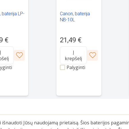
 baterija LP-
Canon, baterija
NB-10L
9 €
21,49 €
Į
Į
pšelį
krepšelį
yginti
Palyginti
i išnaudoti Jūsų naudojamą prietaisą. Šios baterijos pagami