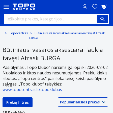
Topocentras
Būtiniausi vasaros aksesuarai laukia tavęs! Atrask
BURGA
Būtiniausi vasaros aksesuarai laukia
tavęs! Atrask BURGA
Pasiūlymas „Topo klubo“ nariams galioja iki 2026-08-02.
Nuolaidos ir kitos naudos nesumuojamos. Prekių kiekis
ribotas. „Topo centras“ pasilieka teisę keisti pasiūlymo
sąlygas. „Topo klubo“ taisyklės:
www.topocentras.lt/topoklubas
Prekių filtras
15 Prekė(s)