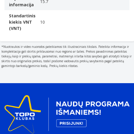
15.7
informacija
Standartinis
kiekis VNT
10
(VNT)
*Nuotraukos ir video nuorodos pateikiamos tik iliustraciniais tikslais. Pateikta informacija ir
komplektacija gali skirtis priklausomai nuo regiono ar šalies. Prekės pavadinimas pateiktas
tiekėjų kaip ir prekių spalva, parametrai, matmenys ir/arba kitos savybės gali atrodyti kitaip ir
skirtis nuo originalios prekės, todėl prašome vadovautis prekių savybėmis pagal pateiktą
gamintojo barkodą/gaminio kodą. Prekių kiekis ribotas.