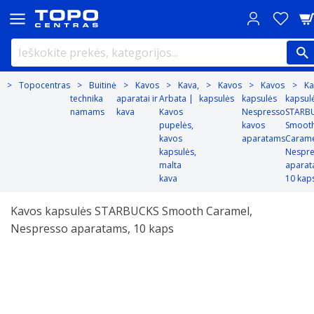
Topocentras
Buitinė
Kavos
Kava,
Kavos
Kavos
Ka
technika
aparatai ir
Arbata |
kapsulės
kapsulės
kapsul
namams
kava
Kavos
Nespresso
STARB
pupelės,
kavos
Smoot
kavos
aparatams
Carame
kapsulės,
Nespr
malta
aparat
kava
10 kap
Kavos kapsulės STARBUCKS Smooth Caramel,
Nespresso aparatams, 10 kaps