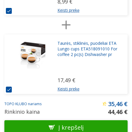
8,99 €
Keisti prekę
Taurės, stiklinės, puodeliai ETA
Lungo cups ETA518091010 For
coffee 2 pc(s) Dishwasher pr
17,49 €
Keisti prekę
35,46 €
TOPO KLUBO nariams
44,46 €
Rinkinio kaina
Į krepšelį