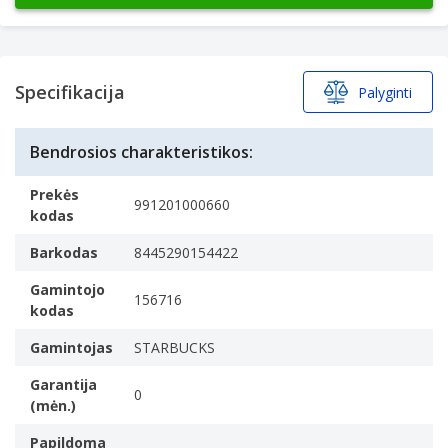
Specifikacija
Palyginti
Bendrosios charakteristikos:
Prekės
991201000660
kodas
Barkodas
8445290154422
Gamintojo
156716
kodas
Gamintojas
STARBUCKS
Garantija
0
(mėn.)
Papildoma