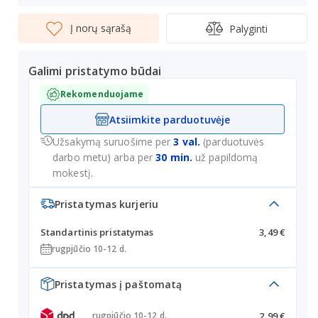
Į norų sąrašą
Palyginti
Galimi pristatymo būdai
Rekomenduojame
Atsiimkite parduotuvėje
Užsakymą suruošime per
3 val.
(parduotuvės
darbo metu) arba per
30 min.
už papildomą
mokestį.
Pristatymas kurjeriu
Standartinis pristatymas
3,49 €
rugpjūčio 10-12 d.
Pristatymas į paštomatą
2,99 €
rugpjūčio 10-12 d.