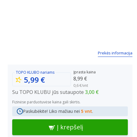
Prekės informacija
Įprasta kaina
TOPO KLUBO
nariams
5,99 €
8,99 €
0,6 €/vnt
Su TOPO KLUBU jūs sutaupote
3,00 €
Fizinėse parduotuvėse kaina gali skirtis.
Paskubėkite! Liko mažiau nei
5 vnt
.
Į krepšelį